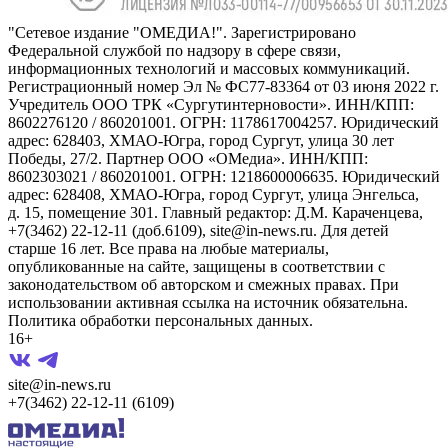
"Сетевое издание "ОМЕДИА!". Зарегистрировано
Федеральной службой по надзору в сфере связи,
информационных технологий и массовых коммуникаций.
Регистрационный номер Эл № ФС77-83364 от 03 июня 2022 г.
Учредитель ООО ТРК «Сургутинтерновости». ИНН/КПП:
8602276120 / 860201001. ОГРН: 1178617004257. Юридический
адрес: 628403, ХМАО-Югра, город Сургут, улица 30 лет
Победы, 27/2. Партнер ООО «ОМедиа». ИНН/КПП:
8602303021 / 860201001. ОГРН: 1218600006635. Юридический
адрес: 628408, ХМАО-Югра, город Сургут, улица Энгельса,
д. 15, помещение 301. Главный редактор: Д.М. Караченцева,
+7(3462) 22-12-11 (доб.6109), site@in-news.ru. Для детей
старше 16 лет. Все права на любые материалы,
опубликованные на сайте, защищены в соответствии с
законодательством об авторском и смежных правах. При
использовании активная ссылка на источник обязательна.
Политика обработки персональных данных.
16+
site@in-news.ru
+7(3462) 22-12-11 (6109)