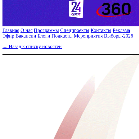
Главная
О нас
Программы
Спецпроекты
Контакты
Реклама
Эфир
Вакансии
Блоги
Подкасты
Мероприятия
Выборы-2026
← Назад к списку новостей