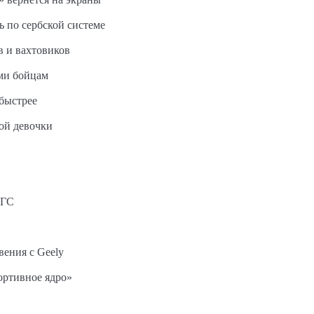
ь по сербской системе
в и вахтовиков
ми бойцам
быстрее
ной девочки
АГС
вения с Geely
ортивное ядро»