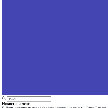
Новостная лента
В День коренных народов мира югорский фильм «Вуся Вулаты»