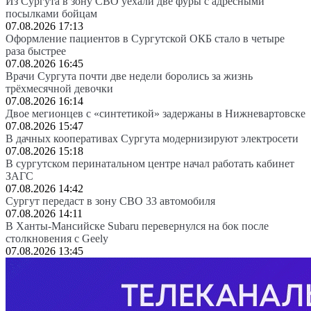
Из Сургута в зону СВО уехали две фуры с адресными
посылками бойцам
07.08.2026 17:13
Оформление пациентов в Сургутской ОКБ стало в четыре
раза быстрее
07.08.2026 16:45
Врачи Сургута почти две недели боролись за жизнь
трёхмесячной девочки
07.08.2026 16:14
Двое мегионцев с «синтетикой» задержаны в Нижневартовске
07.08.2026 15:47
В дачных кооперативах Сургута модернизируют электросети
07.08.2026 15:18
В сургутском перинатальном центре начал работать кабинет
ЗАГС
07.08.2026 14:42
Сургут передаст в зону СВО 33 автомобиля
07.08.2026 14:11
В Ханты-Мансийске Subaru перевернулся на бок после
столкновения с Geely
07.08.2026 13:45