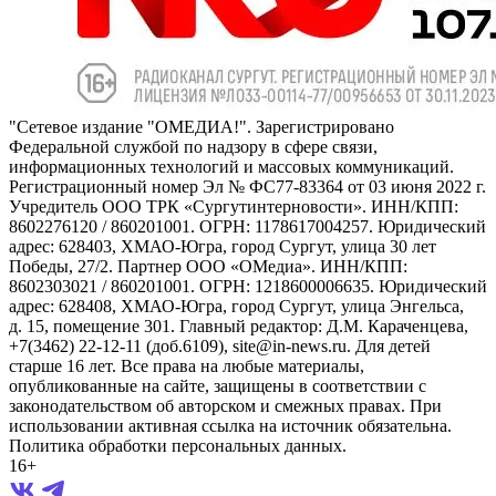
"Сетевое издание "ОМЕДИА!". Зарегистрировано
Федеральной службой по надзору в сфере связи,
информационных технологий и массовых коммуникаций.
Регистрационный номер Эл № ФС77-83364 от 03 июня 2022 г.
Учредитель ООО ТРК «Сургутинтерновости». ИНН/КПП:
8602276120 / 860201001. ОГРН: 1178617004257. Юридический
адрес: 628403, ХМАО-Югра, город Сургут, улица 30 лет
Победы, 27/2. Партнер ООО «ОМедиа». ИНН/КПП:
8602303021 / 860201001. ОГРН: 1218600006635. Юридический
адрес: 628408, ХМАО-Югра, город Сургут, улица Энгельса,
д. 15, помещение 301. Главный редактор: Д.М. Караченцева,
+7(3462) 22-12-11 (доб.6109), site@in-news.ru. Для детей
старше 16 лет. Все права на любые материалы,
опубликованные на сайте, защищены в соответствии с
законодательством об авторском и смежных правах. При
использовании активная ссылка на источник обязательна.
Политика обработки персональных данных.
16+