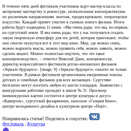
В течение пяти дней фестиваля участников ждут мастер-классы по
актерскому мастерству и режиссуре, увлекательные кинопрактикумы
по различным направлениям: монтаж, продюсирование, операторское
искусство. Каждый примет участие в съемках нового фильма. Итоги
работы будут подведены 11 июня. «Мы очень рады, что мы, во-первых,
на сургутской земле. И мы очень рады, что у нас получается создать
такую творческую атмосферу для тех детей, которые приезжают, чтобы
они смогли окунуться вот в этот мир кино. Мир, где можно снять,
можно выразить мысль, можно проявить себя, можно заявить, можно
сделать акцент. Можно полностью ощутить, что это такое
кинопроизводство», – отметил Николай Данн, кинорежиссер,
директор всероссийского фестиваля детско-юношеских фильмов
«Зеркало будущего». [image, 0] «Зеркало будущего» охватит не только
участников. В рамках фестиваля организованы ежедневные показы
детских и семейных фильмов для всех желающих. Сургутяне
бесплатно могут посетить любую из шести площадок. Знакомство с
конкурсными работами проходит в школе № 31. Просмотр
внеконкурсных картин состоится в центре культуры и досуга
«Камертон», сургутской филармонии, кинозале «Галерея Кино»,
центре молодежного дизайна и культурном центре «Порт».
Понравилась статья? Поделиcь в соцсетях:
Фестиваль
,
Культура