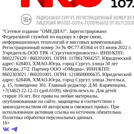
"Сетевое издание "ОМЕДИА!". Зарегистрировано
Федеральной службой по надзору в сфере связи,
информационных технологий и массовых коммуникаций.
Регистрационный номер Эл № ФС77-83364 от 03 июня 2022 г.
Учредитель ООО ТРК «Сургутинтерновости». ИНН/КПП:
8602276120 / 860201001. ОГРН: 1178617004257. Юридический
адрес: 628403, ХМАО-Югра, город Сургут, улица 30 лет
Победы, 27/2. Партнер ООО «ОМедиа». ИНН/КПП:
8602303021 / 860201001. ОГРН: 1218600006635. Юридический
адрес: 628408, ХМАО-Югра, город Сургут, улица Энгельса,
д. 15, помещение 301. Главный редактор: Д.М. Караченцева,
+7(3462) 22-12-11 (доб.6109), site@in-news.ru. Для детей
старше 16 лет. Все права на любые материалы,
опубликованные на сайте, защищены в соответствии с
законодательством об авторском и смежных правах. При
использовании активная ссылка на источник обязательна.
Политика обработки персональных данных.
16+