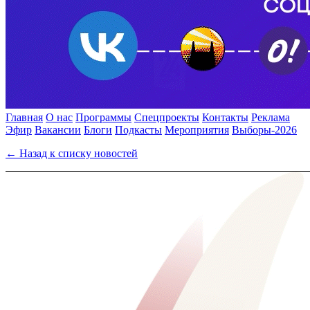
Главная
О нас
Программы
Спецпроекты
Контакты
Реклама
Эфир
Вакансии
Блоги
Подкасты
Мероприятия
Выборы-2026
← Назад к списку новостей