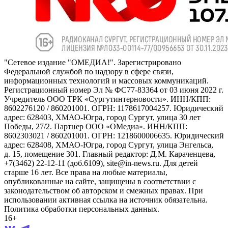
"Сетевое издание "ОМЕДИА!". Зарегистрировано
Федеральной службой по надзору в сфере связи,
информационных технологий и массовых коммуникаций.
Регистрационный номер Эл № ФС77-83364 от 03 июня 2022 г.
Учредитель ООО ТРК «Сургутинтерновости». ИНН/КПП:
8602276120 / 860201001. ОГРН: 1178617004257. Юридический
адрес: 628403, ХМАО-Югра, город Сургут, улица 30 лет
Победы, 27/2. Партнер ООО «ОМедиа». ИНН/КПП:
8602303021 / 860201001. ОГРН: 1218600006635. Юридический
адрес: 628408, ХМАО-Югра, город Сургут, улица Энгельса,
д. 15, помещение 301. Главный редактор: Д.М. Караченцева,
+7(3462) 22-12-11 (доб.6109), site@in-news.ru. Для детей
старше 16 лет. Все права на любые материалы,
опубликованные на сайте, защищены в соответствии с
законодательством об авторском и смежных правах. При
использовании активная ссылка на источник обязательна.
Политика обработки персональных данных.
16+