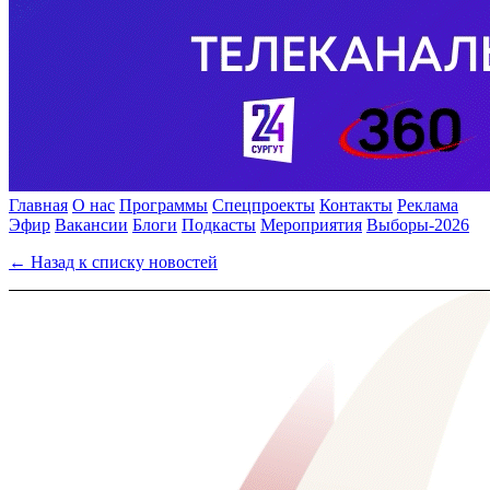
Главная
О нас
Программы
Спецпроекты
Контакты
Реклама
Эфир
Вакансии
Блоги
Подкасты
Мероприятия
Выборы-2026
← Назад к списку новостей