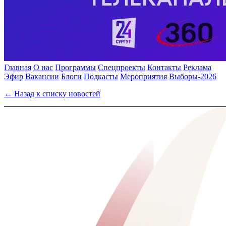
Главная
О нас
Программы
Спецпроекты
Контакты
Реклама
Эфир
Вакансии
Блоги
Подкасты
Мероприятия
Выборы-2026
← Назад к списку новостей