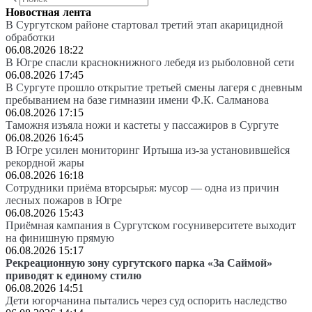
Новостная лента
В Сургутском районе стартовал третий этап акарицидной
обработки
06.08.2026 18:22
В Югре спасли краснокнижного лебедя из рыболовной сети
06.08.2026 17:45
В Сургуте прошло открытие третьей смены лагеря с дневным
пребыванием на базе гимназии имени Ф.К. Салманова
06.08.2026 17:15
Таможня изъяла ножи и кастеты у пассажиров в Сургуте
06.08.2026 16:45
В Югре усилен мониторинг Иртыша из-за установившейся
рекордной жары
06.08.2026 16:18
Сотрудники приёма вторсырья: мусор — одна из причин
лесных пожаров в Югре
06.08.2026 15:43
Приёмная кампания в Сургутском госуниверситете выходит
на финишную прямую
06.08.2026 15:17
Рекреационную зону сургутского парка «За Саймой»
приводят к единому стилю
06.08.2026 14:51
Дети югорчанина пытались через суд оспорить наследство