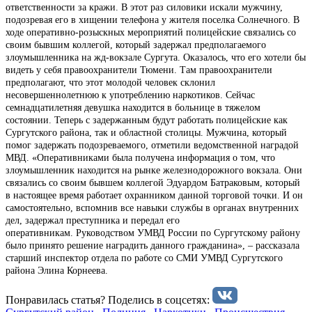
ответственности за кражи. В этот раз силовики искали мужчину,
подозревая его в хищении телефона у жителя поселка Солнечного. В
ходе оперативно-розыскных мероприятий полицейские связались со
своим бывшим коллегой, который задержал предполагаемого
злоумышленника на жд-вокзале Сургута. Оказалось, что его хотели бы
видеть у себя правоохранители Тюмени. Там правоохранители
предполагают, что этот молодой человек склонил
несовершеннолетнюю к употреблению наркотиков. Сейчас
семнадцатилетняя девушка находится в больнице в тяжелом
состоянии. Теперь с задержанным будут работать полицейские как
Сургутского района, так и областной столицы. Мужчина, который
помог задержать подозреваемого, отметили ведомственной наградой
МВД. «Оперативниками была получена информация о том, что
злоумышленник находится на рынке железнодорожного вокзала. Они
связались со своим бывшем коллегой Эдуардом Батраковым, который
в настоящее время работает охранником данной торговой точки. И он
самостоятельно, вспомнив все навыки службы в органах внутренних
дел, задержал преступника и передал его
оперативникам. Руководством УМВД России по Сургутскому району
было принято решение наградить данного гражданина», – рассказала
старший инспектор отдела по работе со СМИ УМВД Сургутского
района Элина Корнеева.
Понравилась статья? Поделиcь в соцсетях: