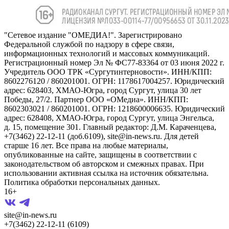
"Сетевое издание "ОМЕДИА!". Зарегистрировано
Федеральной службой по надзору в сфере связи,
информационных технологий и массовых коммуникаций.
Регистрационный номер Эл № ФС77-83364 от 03 июня 2022 г.
Учредитель ООО ТРК «Сургутинтерновости». ИНН/КПП:
8602276120 / 860201001. ОГРН: 1178617004257. Юридический
адрес: 628403, ХМАО-Югра, город Сургут, улица 30 лет
Победы, 27/2. Партнер ООО «ОМедиа». ИНН/КПП:
8602303021 / 860201001. ОГРН: 1218600006635. Юридический
адрес: 628408, ХМАО-Югра, город Сургут, улица Энгельса,
д. 15, помещение 301. Главный редактор: Д.М. Караченцева,
+7(3462) 22-12-11 (доб.6109), site@in-news.ru. Для детей
старше 16 лет. Все права на любые материалы,
опубликованные на сайте, защищены в соответствии с
законодательством об авторском и смежных правах. При
использовании активная ссылка на источник обязательна.
Политика обработки персональных данных.
16+
site@in-news.ru
+7(3462) 22-12-11 (6109)