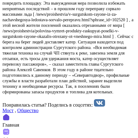
повредить площадку. Эта вынужденная мера позволила избежать
неприятных последствий – в прошлом году переправу сорвало
массивами льда [ /news/proishestvia/v-surgutskom-rayone-iz-za-
nachavshegosya-ledostava-sorvalo-perepravu.html?sphrase_id=102520 ] , а
этой весной жители поселений оказались отрезанными от мира [
/news/proishestvia/polovina-vymret-produkty-raskupyat-poselki-v-
surgutskom-rayone-okazalis-otrezany-ot-vneshnego-mira.html ] . Сейчас с
берега на берег людей доставляет катер. Ситуация находится под
контролем администрации Сургутского района. «Вся необходимая
тяжелая техника на случай ЧП стянута к реке, завезена земля для
отсыпки, есть тросы для удержания моста, катер осуществляет
перевозку пассажиров», – сказал заместитель главы Сургутского
района Алексей Савенков. В этом году в районе тщательно
подготовились к данному периоду – «Северавтодвор», профильные
службы и власти разработали план действий, заранее выделили
технику и необходимые ресурсы. Так, в поселениях были
сформированы запасы продуктов и топлива для котельных.
Понравилась статья? Поделиcь в соцсетях:
Мост
,
Общество
Главная