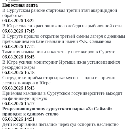
Новостная лента
В Сургутском районе стартовал третий этап акарицидной
обработки
06.08.2026 18:22
В Югре спасли краснокнижного лебедя из рыболовной сети
06.08.2026 17:45
В Сургуте прошло открытие третьей смены лагеря с дневным
пребыванием на базе гимназии имени Ф.К. Салманова
06.08.2026 17:15
Таможня изъяла ножи и кастеты у пассажиров в Сургуте
06.08.2026 16:45
В Югре усилен мониторинг Иртыша из-за установившейся
рекордной жары
06.08.2026 16:18
Сотрудники приёма вторсырья: мусор — одна из причин
лесных пожаров в Югре
06.08.2026 15:43
Приёмная кампания в Сургутском госуниверситете выходит
на финишную прямую
06.08.2026 15:17
Рекреационную зону сургутского парка «За Саймой»
приводят к единому стилю
06.08.2026 14:51
Дети югорчанина пытались через суд оспорить наследство