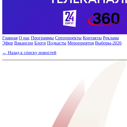
Главная
О нас
Программы
Спецпроекты
Контакты
Реклама
Эфир
Вакансии
Блоги
Подкасты
Мероприятия
Выборы-2026
← Назад к списку новостей