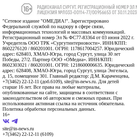
"Сетевое издание "ОМЕДИА!". Зарегистрировано
Федеральной службой по надзору в сфере связи,
информационных технологий и массовых коммуникаций.
Регистрационный номер Эл № ФС77-83364 от 03 июня 2022 г.
Учредитель ООО ТРК «Сургутинтерновости». ИНН/КПП:
8602276120 / 860201001. ОГРН: 1178617004257. Юридический
адрес: 628403, ХМАО-Югра, город Сургут, улица 30 лет
Победы, 27/2. Партнер ООО «ОМедиа». ИНН/КПП:
8602303021 / 860201001. ОГРН: 1218600006635. Юридический
адрес: 628408, ХМАО-Югра, город Сургут, улица Энгельса,
д. 15, помещение 301. Главный редактор: Д.М. Караченцева,
+7(3462) 22-12-11 (доб.6109), site@in-news.ru. Для детей
старше 16 лет. Все права на любые материалы,
опубликованные на сайте, защищены в соответствии с
законодательством об авторском и смежных правах. При
использовании активная ссылка на источник обязательна.
Политика обработки персональных данных.
16+
site@in-news.ru
+7(3462) 22-12-11 (6109)