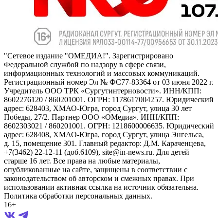
"Сетевое издание "ОМЕДИА!". Зарегистрировано
Федеральной службой по надзору в сфере связи,
информационных технологий и массовых коммуникаций.
Регистрационный номер Эл № ФС77-83364 от 03 июня 2022 г.
Учредитель ООО ТРК «Сургутинтерновости». ИНН/КПП:
8602276120 / 860201001. ОГРН: 1178617004257. Юридический
адрес: 628403, ХМАО-Югра, город Сургут, улица 30 лет
Победы, 27/2. Партнер ООО «ОМедиа». ИНН/КПП:
8602303021 / 860201001. ОГРН: 1218600006635. Юридический
адрес: 628408, ХМАО-Югра, город Сургут, улица Энгельса,
д. 15, помещение 301. Главный редактор: Д.М. Караченцева,
+7(3462) 22-12-11 (доб.6109), site@in-news.ru. Для детей
старше 16 лет. Все права на любые материалы,
опубликованные на сайте, защищены в соответствии с
законодательством об авторском и смежных правах. При
использовании активная ссылка на источник обязательна.
Политика обработки персональных данных.
16+