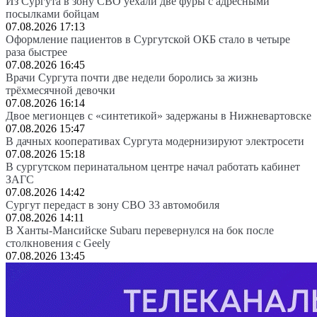
Из Сургута в зону СВО уехали две фуры с адресными
посылками бойцам
07.08.2026 17:13
Оформление пациентов в Сургутской ОКБ стало в четыре
раза быстрее
07.08.2026 16:45
Врачи Сургута почти две недели боролись за жизнь
трёхмесячной девочки
07.08.2026 16:14
Двое мегионцев с «синтетикой» задержаны в Нижневартовске
07.08.2026 15:47
В дачных кооперативах Сургута модернизируют электросети
07.08.2026 15:18
В сургутском перинатальном центре начал работать кабинет
ЗАГС
07.08.2026 14:42
Сургут передаст в зону СВО 33 автомобиля
07.08.2026 14:11
В Ханты-Мансийске Subaru перевернулся на бок после
столкновения с Geely
07.08.2026 13:45