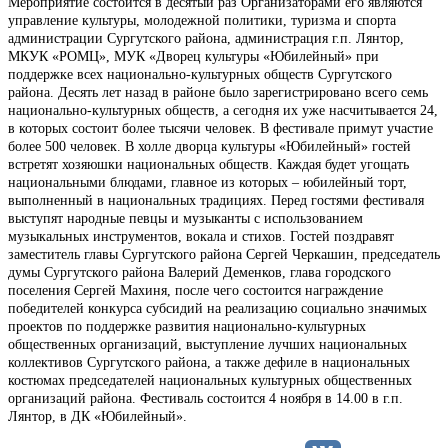
Мероприятие состоится в десятый раз Организаторами его являются
управление культуры, молодежной политики, туризма и спорта
администрации Сургутского района, администрация г.п. Лянтор,
МКУК «РОМЦ», МУК «Дворец культуры «Юбилейный» при
поддержке всех национально-культурных обществ Сургутского
района. Десять лет назад в районе было зарегистрировано всего семь
национально-культурных обществ, а сегодня их уже насчитывается 24,
в которых состоит более тысячи человек. В фестивале примут участие
более 500 человек. В холле дворца культуры «Юбилейный» гостей
встретят хозяюшки национальных обществ. Каждая будет угощать
национальными блюдами, главное из которых – юбилейный торт,
выполненный в национальных традициях. Перед гостями фестиваля
выступят народные певцы и музыканты с использованием
музыкальных инструментов, вокала и стихов. Гостей поздравят
заместитель главы Сургутского района Сергей Черкашин, председатель
думы Сургутского района Валерий Деменков, глава городского
поселения Сергей Махиня, после чего состоится награждение
победителей конкурса субсидий на реализацию социально значимых
проектов по поддержке развития национально-культурных
общественных организаций, выступление лучших национальных
коллективов Сургутского района, а также дефиле в национальных
костюмах председателей национальных культурных общественных
организаций района. Фестиваль состоится 4 ноября в 14.00 в г.п.
Лянтор, в ДК «Юбилейный».