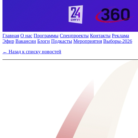
Главная
О нас
Программы
Спецпроекты
Контакты
Реклама
Эфир
Вакансии
Блоги
Подкасты
Мероприятия
Выборы-2026
← Назад к списку новостей