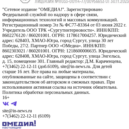
"Сетевое издание "ОМЕДИА!". Зарегистрировано
Федеральной службой по надзору в сфере связи,
информационных технологий и массовых коммуникаций.
Регистрационный номер Эл № ФС77-83364 от 03 июня 2022 г.
Учредитель ООО ТРК «Сургутинтерновости». ИНН/КПП:
8602276120 / 860201001. ОГРН: 1178617004257. Юридический
адрес: 628403, ХМАО-Югра, город Сургут, улица 30 лет
Победы, 27/2. Партнер ООО «ОМедиа». ИНН/КПП:
8602303021 / 860201001. ОГРН: 1218600006635. Юридический
адрес: 628408, ХМАО-Югра, город Сургут, улица Энгельса,
д. 15, помещение 301. Главный редактор: Д.М. Караченцева,
+7(3462) 22-12-11 (доб.6109), site@in-news.ru. Для детей
старше 16 лет. Все права на любые материалы,
опубликованные на сайте, защищены в соответствии с
законодательством об авторском и смежных правах. При
использовании активная ссылка на источник обязательна.
Политика обработки персональных данных.
16+
site@in-news.ru
+7(3462) 22-12-11 (6109)