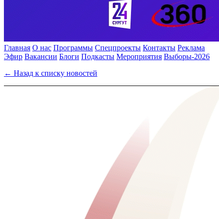
Главная
О нас
Программы
Спецпроекты
Контакты
Реклама
Эфир
Вакансии
Блоги
Подкасты
Мероприятия
Выборы-2026
← Назад к списку новостей