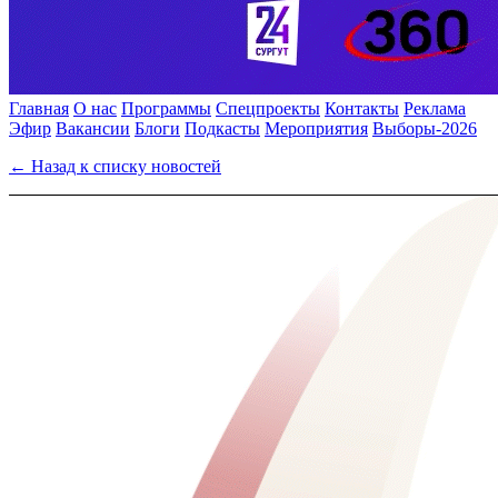
Главная
О нас
Программы
Спецпроекты
Контакты
Реклама
Эфир
Вакансии
Блоги
Подкасты
Мероприятия
Выборы-2026
← Назад к списку новостей