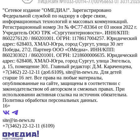
"Сетевое издание "ОМЕДИА!". Зарегистрировано
Федеральной службой по надзору в сфере связи,
информационных технологий и массовых коммуникаций.
Регистрационный номер Эл № ФС77-83364 от 03 июня 2022 г.
Учредитель ООО ТРК «Сургутинтерновости». ИНН/КПП:
8602276120 / 860201001. ОГРН: 1178617004257. Юридический
адрес: 628403, ХМАО-Югра, город Сургут, улица 30 лет
Победы, 27/2. Партнер ООО «ОМедиа». ИНН/КПП:
8602303021 / 860201001. ОГРН: 1218600006635. Юридический
адрес: 628408, ХМАО-Югра, город Сургут, улица Энгельса,
д. 15, помещение 301. Главный редактор: Д.М. Караченцева,
+7(3462) 22-12-11 (доб.6109), site@in-news.ru. Для детей
старше 16 лет. Все права на любые материалы,
опубликованные на сайте, защищены в соответствии с
законодательством об авторском и смежных правах. При
использовании активная ссылка на источник обязательна.
Политика обработки персональных данных.
16+
site@in-news.ru
+7(3462) 22-12-11 (6109)