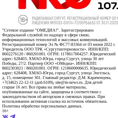
"Сетевое издание "ОМЕДИА!". Зарегистрировано
Федеральной службой по надзору в сфере связи,
информационных технологий и массовых коммуникаций.
Регистрационный номер Эл № ФС77-83364 от 03 июня 2022 г.
Учредитель ООО ТРК «Сургутинтерновости». ИНН/КПП:
8602276120 / 860201001. ОГРН: 1178617004257. Юридический
адрес: 628403, ХМАО-Югра, город Сургут, улица 30 лет
Победы, 27/2. Партнер ООО «ОМедиа». ИНН/КПП:
8602303021 / 860201001. ОГРН: 1218600006635. Юридический
адрес: 628408, ХМАО-Югра, город Сургут, улица Энгельса,
д. 15, помещение 301. Главный редактор: Д.М. Караченцева,
+7(3462) 22-12-11 (доб.6109), site@in-news.ru. Для детей
старше 16 лет. Все права на любые материалы,
опубликованные на сайте, защищены в соответствии с
законодательством об авторском и смежных правах. При
использовании активная ссылка на источник обязательна.
Политика обработки персональных данных.
16+