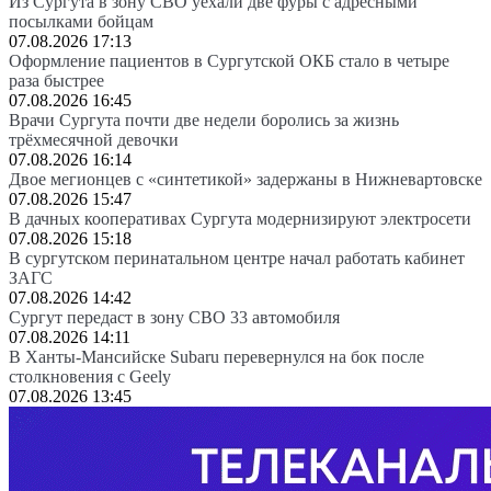
Из Сургута в зону СВО уехали две фуры с адресными
посылками бойцам
07.08.2026 17:13
Оформление пациентов в Сургутской ОКБ стало в четыре
раза быстрее
07.08.2026 16:45
Врачи Сургута почти две недели боролись за жизнь
трёхмесячной девочки
07.08.2026 16:14
Двое мегионцев с «синтетикой» задержаны в Нижневартовске
07.08.2026 15:47
В дачных кооперативах Сургута модернизируют электросети
07.08.2026 15:18
В сургутском перинатальном центре начал работать кабинет
ЗАГС
07.08.2026 14:42
Сургут передаст в зону СВО 33 автомобиля
07.08.2026 14:11
В Ханты-Мансийске Subaru перевернулся на бок после
столкновения с Geely
07.08.2026 13:45