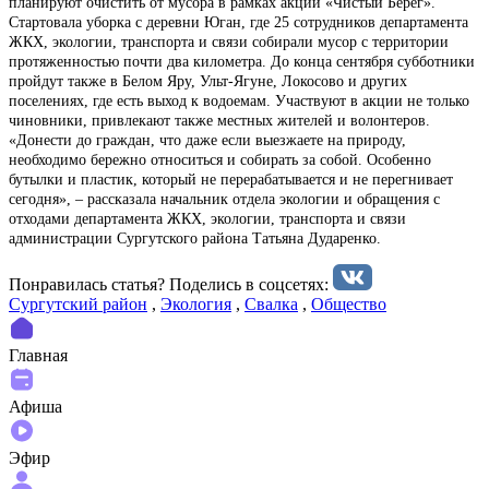
планируют очистить от мусора в рамках акции «Чистый Берег».
Стартовала уборка с деревни Юган, где 25 сотрудников департамента
ЖКХ, экологии, транспорта и связи собирали мусор с территории
протяженностью почти два километра. До конца сентября субботники
пройдут также в Белом Яру, Ульт-Ягуне, Локосово и других
поселениях, где есть выход к водоемам. Участвуют в акции не только
чиновники, привлекают также местных жителей и волонтеров.
«Донести до граждан, что даже если выезжаете на природу,
необходимо бережно относиться и собирать за собой. Особенно
бутылки и пластик, который не перерабатывается и не перегнивает
сегодня», – рассказала начальник отдела экологии и обращения с
отходами департамента ЖКХ, экологии, транспорта и связи
администрации Сургутского района Татьяна Дударенко.
Понравилась статья? Поделиcь в соцсетях:
Сургутский район
,
Экология
,
Свалка
,
Общество
Главная
Афиша
Эфир