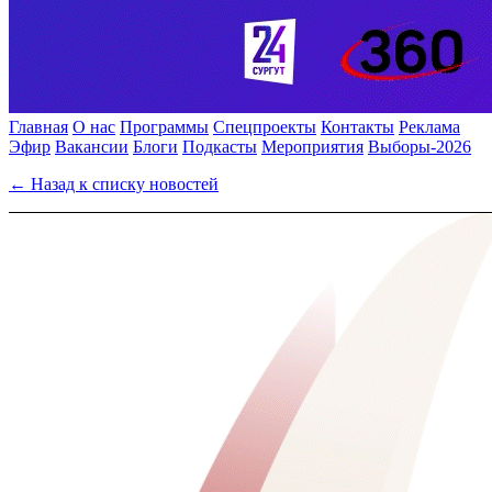
Главная
О нас
Программы
Спецпроекты
Контакты
Реклама
Эфир
Вакансии
Блоги
Подкасты
Мероприятия
Выборы-2026
← Назад к списку новостей