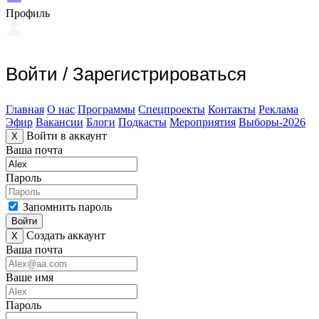
Профиль
Войти
/
Зарегистрироваться
Главная
О нас
Программы
Спецпроекты
Контакты
Реклама
Эфир
Вакансии
Блоги
Подкасты
Мероприятия
Выборы-2026
Войти в аккаунт
X
Ваша почта
Пароль
Запомнить пароль
Войти
Создать аккаунт
X
Ваша почта
Ваше имя
Пароль