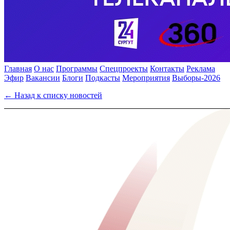
Главная
О нас
Программы
Спецпроекты
Контакты
Реклама
Эфир
Вакансии
Блоги
Подкасты
Мероприятия
Выборы-2026
← Назад к списку новостей