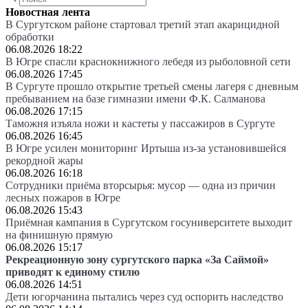
Новостная лента
В Сургутском районе стартовал третий этап акарицидной
обработки
06.08.2026 18:22
В Югре спасли краснокнижного лебедя из рыболовной сети
06.08.2026 17:45
В Сургуте прошло открытие третьей смены лагеря с дневным
пребыванием на базе гимназии имени Ф.К. Салманова
06.08.2026 17:15
Таможня изъяла ножи и кастеты у пассажиров в Сургуте
06.08.2026 16:45
В Югре усилен мониторинг Иртыша из-за установившейся
рекордной жары
06.08.2026 16:18
Сотрудники приёма вторсырья: мусор — одна из причин
лесных пожаров в Югре
06.08.2026 15:43
Приёмная кампания в Сургутском госуниверситете выходит
на финишную прямую
06.08.2026 15:17
Рекреационную зону сургутского парка «За Саймой»
приводят к единому стилю
06.08.2026 14:51
Дети югорчанина пытались через суд оспорить наследство