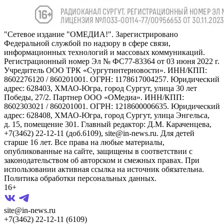
"Сетевое издание "ОМЕДИА!". Зарегистрировано
Федеральной службой по надзору в сфере связи,
информационных технологий и массовых коммуникаций.
Регистрационный номер Эл № ФС77-83364 от 03 июня 2022 г.
Учредитель ООО ТРК «Сургутинтерновости». ИНН/КПП:
8602276120 / 860201001. ОГРН: 1178617004257. Юридический
адрес: 628403, ХМАО-Югра, город Сургут, улица 30 лет
Победы, 27/2. Партнер ООО «ОМедиа». ИНН/КПП:
8602303021 / 860201001. ОГРН: 1218600006635. Юридический
адрес: 628408, ХМАО-Югра, город Сургут, улица Энгельса,
д. 15, помещение 301. Главный редактор: Д.М. Караченцева,
+7(3462) 22-12-11 (доб.6109), site@in-news.ru. Для детей
старше 16 лет. Все права на любые материалы,
опубликованные на сайте, защищены в соответствии с
законодательством об авторском и смежных правах. При
использовании активная ссылка на источник обязательна.
Политика обработки персональных данных.
16+
site@in-news.ru
+7(3462) 22-12-11 (6109)