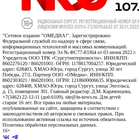
"Сетевое издание "ОМЕДИА!". Зарегистрировано
Федеральной службой по надзору в сфере связи,
информационных технологий и массовых коммуникаций.
Регистрационный номер Эл № ФС77-83364 от 03 июня 2022 г.
Учредитель ООО ТРК «Сургутинтерновости». ИНН/КПП:
8602276120 / 860201001. ОГРН: 1178617004257. Юридический
адрес: 628403, ХМАО-Югра, город Сургут, улица 30 лет
Победы, 27/2. Партнер ООО «ОМедиа». ИНН/КПП:
8602303021 / 860201001. ОГРН: 1218600006635. Юридический
адрес: 628408, ХМАО-Югра, город Сургут, улица Энгельса,
д. 15, помещение 301. Главный редактор: Д.М. Караченцева,
+7(3462) 22-12-11 (доб.6109), site@in-news.ru. Для детей
старше 16 лет. Все права на любые материалы,
опубликованные на сайте, защищены в соответствии с
законодательством об авторском и смежных правах. При
использовании активная ссылка на источник обязательна.
Политика обработки персональных данных.
16+