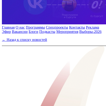
Главная
О нас
Программы
Спецпроекты
Контакты
Реклама
Эфир
Вакансии
Блоги
Подкасты
Мероприятия
Выборы-2026
← Назад к списку новостей