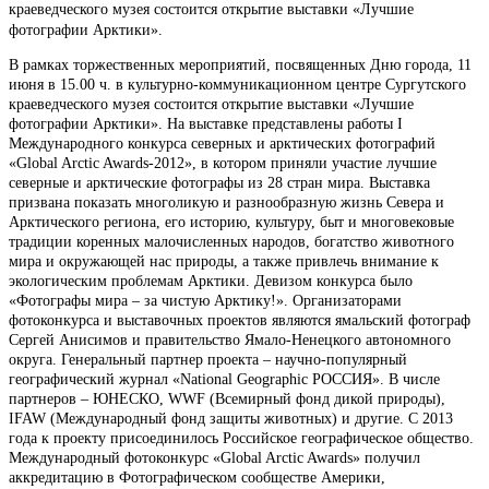
краеведческого музея состоится открытие выставки «Лучшие
фотографии Арктики».
В рамках торжественных мероприятий, посвященных Дню города, 11
июня в 15.00 ч. в культурно-коммуникационном центре Сургутского
краеведческого музея состоится открытие выставки «Лучшие
фотографии Арктики». На выставке представлены работы I
Международного конкурса северных и арктических фотографий
«Global Arctic Awards-2012», в котором приняли участие лучшие
северные и арктические фотографы из 28 стран мира. Выставка
призвана показать многоликую и разнообразную жизнь Севера и
Арктического региона, его историю, культуру, быт и многовековые
традиции коренных малочисленных народов, богатство животного
мира и окружающей нас природы, а также привлечь внимание к
экологическим проблемам Арктики. Девизом конкурса было
«Фотографы мира – за чистую Арктику!». Организаторами
фотоконкурса и выставочных проектов являются ямальский фотограф
Сергей Анисимов и правительство Ямало-Ненецкого автономного
округа. Генеральный партнер проекта – научно-популярный
географический журнал «National Geographic РОССИЯ». В числе
партнеров – ЮНЕСКО, WWF (Всемирный фонд дикой природы),
IFAW (Международный фонд защиты животных) и другие. С 2013
года к проекту присоединилось Российское географическое общество.
Международный фотоконкурс «Global Arctic Awards» получил
аккредитацию в Фотографическом сообществе Америки,