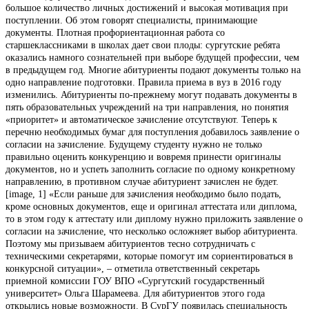
большое количество личных достижений и высокая мотивация при
поступлении. Об этом говорят специалисты, принимающие
документы. Плотная профориентационная работа со
старшеклассниками в школах дает свои плоды: сургутские ребята
оказались намного сознательней при выборе будущей профессии, чем
в предыдущем год. Многие абитуриенты подают документы только на
одно направление подготовки. Правила приема в вуз в 2016 году
изменились. Абитуриенты по-прежнему могут подавать документы в
пять образовательных учреждений на три направления, но понятия
«приоритет» и автоматическое зачисление отсутствуют. Теперь к
перечню необходимых бумаг для поступления добавилось заявление о
согласии на зачисление. Будущему студенту нужно не только
правильно оценить конкуренцию и вовремя принести оригиналы
документов, но и успеть заполнить согласие по одному конкретному
направлению, в противном случае абитуриент зачислен не будет.
[image, 1] «Если раньше для зачисления необходимо было подать,
кроме основных документов, еще и оригинал аттестата или диплома,
то в этом году к аттестату или диплому нужно приложить заявление о
согласии на зачисление, что несколько осложняет выбор абитуриента.
Поэтому мы призываем абитуриентов тесно сотрудничать с
техническими секретарями, которые помогут им сориентироваться в
конкурсной ситуации», – отметила ответственный секретарь
приемной комиссии ГОУ ВПО «Сургутский государственный
университет» Ольга Шарамеева. Для абитуриентов этого года
открылись новые возможности. В СурГУ появилась специальность