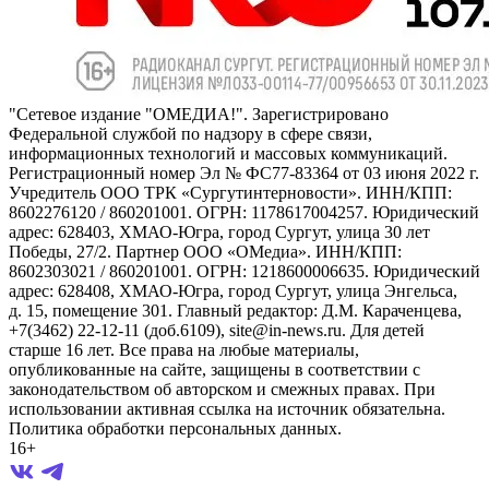
"Сетевое издание "ОМЕДИА!". Зарегистрировано
Федеральной службой по надзору в сфере связи,
информационных технологий и массовых коммуникаций.
Регистрационный номер Эл № ФС77-83364 от 03 июня 2022 г.
Учредитель ООО ТРК «Сургутинтерновости». ИНН/КПП:
8602276120 / 860201001. ОГРН: 1178617004257. Юридический
адрес: 628403, ХМАО-Югра, город Сургут, улица 30 лет
Победы, 27/2. Партнер ООО «ОМедиа». ИНН/КПП:
8602303021 / 860201001. ОГРН: 1218600006635. Юридический
адрес: 628408, ХМАО-Югра, город Сургут, улица Энгельса,
д. 15, помещение 301. Главный редактор: Д.М. Караченцева,
+7(3462) 22-12-11 (доб.6109), site@in-news.ru. Для детей
старше 16 лет. Все права на любые материалы,
опубликованные на сайте, защищены в соответствии с
законодательством об авторском и смежных правах. При
использовании активная ссылка на источник обязательна.
Политика обработки персональных данных.
16+