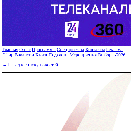
Главная
О нас
Программы
Спецпроекты
Контакты
Реклама
Эфир
Вакансии
Блоги
Подкасты
Мероприятия
Выборы-2026
← Назад к списку новостей