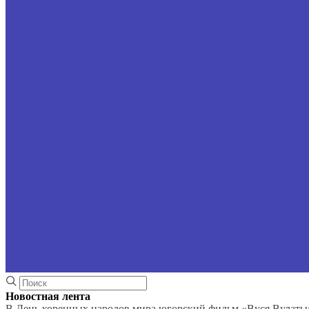
Новостная лента
В День коренных народов мира югорский фильм «Вуся Вулаты»