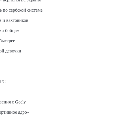
ь по сербской системе
в и вахтовиков
ми бойцам
быстрее
ной девочки
АГС
вения с Geely
ортивное ядро»