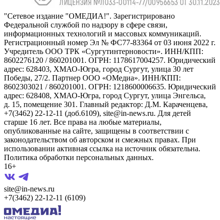
"Сетевое издание "ОМЕДИА!". Зарегистрировано
Федеральной службой по надзору в сфере связи,
информационных технологий и массовых коммуникаций.
Регистрационный номер Эл № ФС77-83364 от 03 июня 2022 г.
Учредитель ООО ТРК «Сургутинтерновости». ИНН/КПП:
8602276120 / 860201001. ОГРН: 1178617004257. Юридический
адрес: 628403, ХМАО-Югра, город Сургут, улица 30 лет
Победы, 27/2. Партнер ООО «ОМедиа». ИНН/КПП:
8602303021 / 860201001. ОГРН: 1218600006635. Юридический
адрес: 628408, ХМАО-Югра, город Сургут, улица Энгельса,
д. 15, помещение 301. Главный редактор: Д.М. Караченцева,
+7(3462) 22-12-11 (доб.6109), site@in-news.ru. Для детей
старше 16 лет. Все права на любые материалы,
опубликованные на сайте, защищены в соответствии с
законодательством об авторском и смежных правах. При
использовании активная ссылка на источник обязательна.
Политика обработки персональных данных.
16+
site@in-news.ru
+7(3462) 22-12-11 (6109)