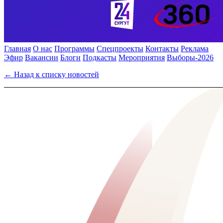
Главная
О нас
Программы
Спецпроекты
Контакты
Реклама
Эфир
Вакансии
Блоги
Подкасты
Мероприятия
Выборы-2026
← Назад к списку новостей