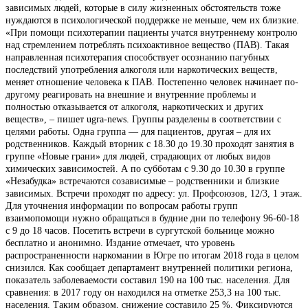
зависимых людей, которые в силу жизненных обстоятельств тоже
нуждаются в психологической поддержке не меньше, чем их близкие.
«При помощи психотерапии пациенты учатся внутреннему контролю
над стремлением потреблять психоактивное вещество (ПАВ). Такая
направленная психотерапия способствует осознанию пагубных
последствий употребления алкоголя или наркотических веществ,
меняет отношение человека к ПАВ. Постепенно человек начинает по-
другому реагировать на внешние и внутренние проблемы и
полностью отказывается от алкоголя, наркотических и других
веществ», – пишет ugra-news. Группы разделены в соответствии с
целями работы. Одна группа — для пациентов, другая – для их
родственников. Каждый вторник с 18.30 до 19.30 проходят занятия в
группе «Новые грани» для людей, страдающих от любых видов
химических зависимостей. А по субботам с 9.30 до 10.30 в группе
«Незабудка» встречаются созависимые – родственники и близкие
зависимых. Встречи проходят по адресу: ул. Профсоюзов, 12/3, 1 этаж.
Для уточнения информации по вопросам работы групп
взаимопомощи нужно обращаться в будние дни по телефону 96-60-18
с 9 до 18 часов. Посетить встречи в сургутской больнице можно
бесплатно и анонимно. Издание отмечает, что уровень
распространенности наркомании в Югре по итогам 2018 года в целом
снизился. Как сообщает департамент внутренней политики региона,
показатель заболеваемости составил 190 на 100 тыс. населения. Для
сравнения: в 2017 году он находился на отметке 253,3 на 100 тыс.
населения. Таким образом, снижение составило 25 %. Фиксируются