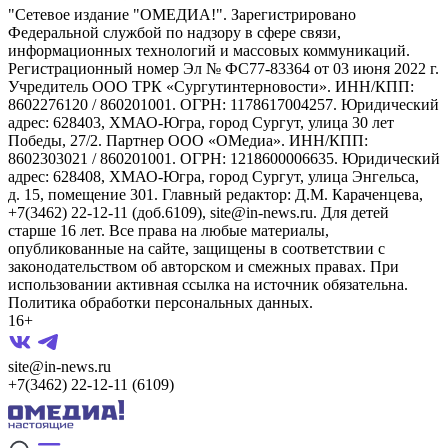
"Сетевое издание "ОМЕДИА!". Зарегистрировано
Федеральной службой по надзору в сфере связи,
информационных технологий и массовых коммуникаций.
Регистрационный номер Эл № ФС77-83364 от 03 июня 2022 г.
Учредитель ООО ТРК «Сургутинтерновости». ИНН/КПП:
8602276120 / 860201001. ОГРН: 1178617004257. Юридический
адрес: 628403, ХМАО-Югра, город Сургут, улица 30 лет
Победы, 27/2. Партнер ООО «ОМедиа». ИНН/КПП:
8602303021 / 860201001. ОГРН: 1218600006635. Юридический
адрес: 628408, ХМАО-Югра, город Сургут, улица Энгельса,
д. 15, помещение 301. Главный редактор: Д.М. Караченцева,
+7(3462) 22-12-11 (доб.6109), site@in-news.ru. Для детей
старше 16 лет. Все права на любые материалы,
опубликованные на сайте, защищены в соответствии с
законодательством об авторском и смежных правах. При
использовании активная ссылка на источник обязательна.
Политика обработки персональных данных.
16+
site@in-news.ru
+7(3462) 22-12-11 (6109)