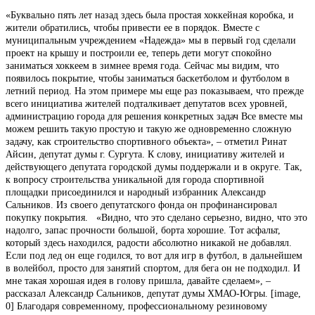
«Буквально пять лет назад здесь была простая хоккейная коробка, и
жители обратились, чтобы привести ее в порядок. Вместе с
муниципальным учреждением «Надежда» мы в первый год сделали
проект на крышу и построили ее, теперь дети могут спокойно
заниматься хоккеем в зимнее время года. Сейчас мы видим, что
появилось покрытие, чтобы заниматься баскетболом и футболом в
летний период. На этом примере мы еще раз показываем, что прежде
всего инициатива жителей подталкивает депутатов всех уровней,
администрацию города для решения конкретных задач Все вместе мы
можем решить такую простую и такую же одновременно сложную
задачу, как строительство спортивного объекта», – отметил Ринат
Айсин, депутат думы г. Сургута. К слову, инициативу жителей и
действующего депутата городской думы поддержали и в округе. Так,
к вопросу строительства уникальной для города спортивной
площадки присоединился и народный избранник Александр
Сальников. Из своего депутатского фонда он профинансировал
покупку покрытия. «Видно, что это сделано серьезно, видно, что это
надолго, запас прочности большой, борта хорошие. Тот асфальт,
который здесь находился, радости абсолютно никакой не добавлял.
Если под лед он еще годился, то вот для игр в футбол, в дальнейшем
в волейбол, просто для занятий спортом, для бега он не подходил. И
мне такая хорошая идея в голову пришла, давайте сделаем», –
рассказал Александр Сальников, депутат думы ХМАО-Югры. [image,
0] Благодаря современному, профессиональному резиновому