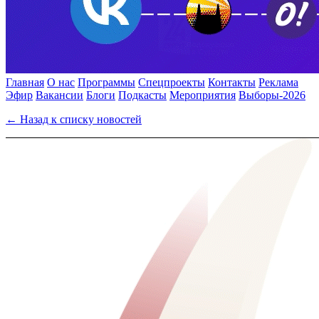
Главная
О нас
Программы
Спецпроекты
Контакты
Реклама
Эфир
Вакансии
Блоги
Подкасты
Мероприятия
Выборы-2026
← Назад к списку новостей