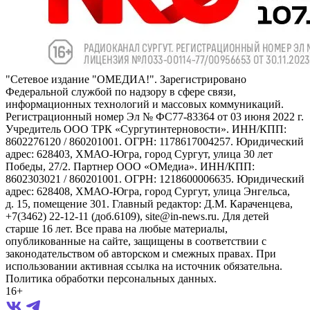
"Сетевое издание "ОМЕДИА!". Зарегистрировано
Федеральной службой по надзору в сфере связи,
информационных технологий и массовых коммуникаций.
Регистрационный номер Эл № ФС77-83364 от 03 июня 2022 г.
Учредитель ООО ТРК «Сургутинтерновости». ИНН/КПП:
8602276120 / 860201001. ОГРН: 1178617004257. Юридический
адрес: 628403, ХМАО-Югра, город Сургут, улица 30 лет
Победы, 27/2. Партнер ООО «ОМедиа». ИНН/КПП:
8602303021 / 860201001. ОГРН: 1218600006635. Юридический
адрес: 628408, ХМАО-Югра, город Сургут, улица Энгельса,
д. 15, помещение 301. Главный редактор: Д.М. Караченцева,
+7(3462) 22-12-11 (доб.6109), site@in-news.ru. Для детей
старше 16 лет. Все права на любые материалы,
опубликованные на сайте, защищены в соответствии с
законодательством об авторском и смежных правах. При
использовании активная ссылка на источник обязательна.
Политика обработки персональных данных.
16+