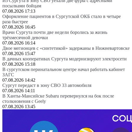
Из Сургута в зону СВО уехали две фуры с адресными
посылками бойцам
07.08.2026 17:13
Оформление пациентов в Сургутской ОКБ стало в четыре
раза быстрее
07.08.2026 16:45
Врачи Сургута почти две недели боролись за жизнь
трёхмесячной девочки
07.08.2026 16:14
Двое мегионцев с «синтетикой» задержаны в Нижневартовске
07.08.2026 15:47
В дачных кооперативах Сургута модернизируют электросети
07.08.2026 15:18
В сургутском перинатальном центре начал работать кабинет
ЗАГС
07.08.2026 14:42
Сургут передаст в зону СВО 33 автомобиля
07.08.2026 14:11
В Ханты-Мансийске Subaru перевернулся на бок после
столкновения с Geely
07.08.2026 13:45