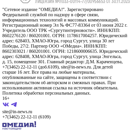
"Сетевое издание "ОМЕДИА!". Зарегистрировано
Федеральной службой по надзору в сфере связи,
информационных технологий и массовых коммуникаций.
Регистрационный номер Эл № ФС77-83364 от 03 июня 2022 г.
Учредитель ООО ТРК «Сургутинтерновости». ИНН/КПП:
8602276120 / 860201001. ОГРН: 1178617004257. Юридический
адрес: 628403, ХМАО-Югра, город Сургут, улица 30 лет
Победы, 27/2. Партнер ООО «ОМедиа». ИНН/КПП:
8602303021 / 860201001. ОГРН: 1218600006635. Юридический
адрес: 628408, ХМАО-Югра, город Сургут, улица Энгельса,
д. 15, помещение 301. Главный редактор: Д.М. Караченцева,
+7(3462) 22-12-11 (доб.6109), site@in-news.ru. Для детей
старше 16 лет. Все права на любые материалы,
опубликованные на сайте, защищены в соответствии с
законодательством об авторском и смежных правах. При
использовании активная ссылка на источник обязательна.
Политика обработки персональных данных.
16+
site@in-news.ru
+7(3462) 22-12-11 (6109)