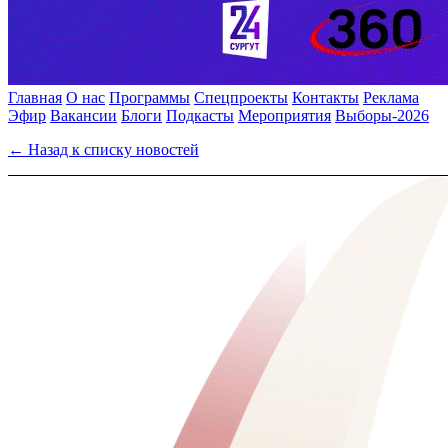
Главная
О нас
Программы
Спецпроекты
Контакты
Реклама
Эфир
Вакансии
Блоги
Подкасты
Мероприятия
Выборы-2026
← Назад к списку новостей