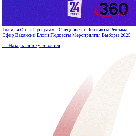
Главная
О нас
Программы
Спецпроекты
Контакты
Реклама
Эфир
Вакансии
Блоги
Подкасты
Мероприятия
Выборы-2026
← Назад к списку новостей