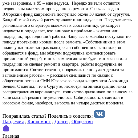
уже завершены, в 95 – еще ведутся. Нередко жители остаются
недовольны качеством проведенного ремонта. С начала года в
Югорский фонд капремонта поступило около 30 жалоб от сургутян.
Каждый такой случай рассматривают индивидуально. Представитель
регионального оператора выезжает к собственнику, фиксирует
недочеты и определяет, кто виноват в проблеме – жители или
подрядчик, проводивший работы. Чаще всего жалобы поступают по
поводу протекания кровли после ремонта. «Собственники в этом
плане у нас тоже застрахованы, если собственника затопило, он
обращается в фонд, мы обязуем подрядчика компенсировать
причиненный ущерб, и пока компенсация не будет выплачена или
подрядчик не сделает ремонт в квартире, работы подрядчика не
принимаются. Соответственно, подрядчик не получает деньги за
выполненные работы», – рассказал специалист по связям с
общественностью и СМИ Югорского фонда капремонта Александр
Беляев. Отметим, что в Сургуте, несмотря на эпидситуацию из-за
распространения коронавируса, количество должников по взносам за
капитальный ремонт не увеличилось. Собираемость, отметили в
югорском фонде, наоборот, выросла на четыре десятых процента.
Понравилась статья? Поделиcь в соцсетях:
Пандемия
,
Капремонт
,
Долги
,
Общество
Главная