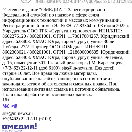
"Сетевое издание "ОМЕДИА!". Зарегистрировано
Федеральной службой по надзору в сфере связи,
информационных технологий и массовых коммуникаций.
Регистрационный номер Эл № ФС77-83364 от 03 июня 2022 г.
Учредитель ООО ТРК «Сургутинтерновости». ИНН/КПП:
8602276120 / 860201001. ОГРН: 1178617004257. Юридический
адрес: 628403, ХМАО-Югра, город Сургут, улица 30 лет
Победы, 27/2. Партнер ООО «ОМедиа». ИНН/КПП:
8602303021 / 860201001. ОГРН: 1218600006635. Юридический
адрес: 628408, ХМАО-Югра, город Сургут, улица Энгельса,
д. 15, помещение 301. Главный редактор: Д.М. Караченцева,
+7(3462) 22-12-11 (доб.6109), site@in-news.ru. Для детей
старше 16 лет. Все права на любые материалы,
опубликованные на сайте, защищены в соответствии с
законодательством об авторском и смежных правах. При
использовании активная ссылка на источник обязательна.
Политика обработки персональных данных.
16+
site@in-news.ru
+7(3462) 22-12-11 (6109)