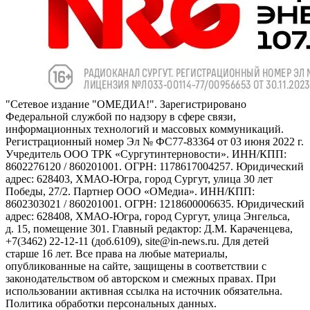
"Сетевое издание "ОМЕДИА!". Зарегистрировано
Федеральной службой по надзору в сфере связи,
информационных технологий и массовых коммуникаций.
Регистрационный номер Эл № ФС77-83364 от 03 июня 2022 г.
Учредитель ООО ТРК «Сургутинтерновости». ИНН/КПП:
8602276120 / 860201001. ОГРН: 1178617004257. Юридический
адрес: 628403, ХМАО-Югра, город Сургут, улица 30 лет
Победы, 27/2. Партнер ООО «ОМедиа». ИНН/КПП:
8602303021 / 860201001. ОГРН: 1218600006635. Юридический
адрес: 628408, ХМАО-Югра, город Сургут, улица Энгельса,
д. 15, помещение 301. Главный редактор: Д.М. Караченцева,
+7(3462) 22-12-11 (доб.6109), site@in-news.ru. Для детей
старше 16 лет. Все права на любые материалы,
опубликованные на сайте, защищены в соответствии с
законодательством об авторском и смежных правах. При
использовании активная ссылка на источник обязательна.
Политика обработки персональных данных.