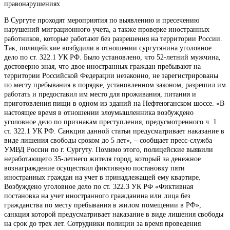
правонарушениях
В Сургуте проходят мероприятия по выявлению и пресечению
нарушений миграционного учета, а также проверке иностранных
работников, которые работают без разрешения на территории России.
Так, полицейские возбудили в отношении сургутянина уголовное
дело по ст. 322.1 УК РФ. Было установлено, что 52-летний мужчина,
достоверно зная, что двое иностранных граждан пребывают на
территории Российской Федерации незаконно, не зарегистрированы
по месту пребывания в порядке, установленном законом, разрешил им
работать и предоставил им место для проживания, питания и
приготовления пищи в одном из зданий на Нефтеюганском шоссе. «В
настоящее время в отношении злоумышленника возбуждено
уголовное дело по признакам преступления, предусмотренного ч. 1
ст. 322.1 УК РФ. Санкция данной статьи предусматривает наказание в
виде лишения свободы сроком до 5 лет», – сообщает пресс-служба
УМВД России по г. Сургуту. Помимо этого, полицейские выявили
неработающего 35-летнего жителя город, который за денежное
вознаграждение осуществил фиктивную постановку пяти
иностранных граждан на учет в принадлежащей ему квартире.
Возбуждено уголовное дело по ст. 322.3 УК РФ «Фиктивная
постановка на учет иностранного гражданина или лица без
гражданства по месту пребывания в жилом помещении в РФ»,
санкция которой предусматривает наказание в виде лишения свободы
на срок до трех лет. Сотрудники полиции за время проведения