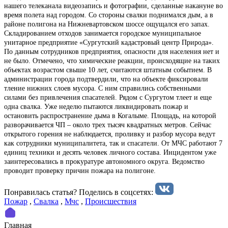
нашего телеканала видеозапись и фотографии, сделанные накануне во
время полета над городом. Со стороны свалки поднимался дым, а в
районе полигона на Нижневартовском шоссе ощущался его запах.
Складированием отходов занимается городское муниципальное
унитарное предприятие «Сургутский кадастровый центр Природа».
По данным сотрудников предприятия, опасности для населения нет и
не было. Отмечено, что химические реакции, происходящие на таких
объектах возрастом свыше 10 лет, считаются штатным событием. В
администрации города подтвердили, что на объекте фиксировали
тление нижних слоев мусора. С ним справились собственными
силами без привлечения спасателей. Рядом с Сургутом тлеет и еще
одна свалка. Уже неделю пытаются ликвидировать пожар и
остановить распространение дыма в Когалыме. Площадь, на которой
разворачивается ЧП – около трех тысяч квадратных метров. Сейчас
открытого горения не наблюдается, проливку и разбор мусора ведут
как сотрудники муниципалитета, так и спасатели. От МЧС работают 7
единиц техники и десять человек личного состава. Инцидентом уже
заинтересовались в прокуратуре автономного округа. Ведомство
проводит проверку причин пожара на полигоне.
Понравилась статья? Поделиcь в соцсетях:
Пожар
,
Свалка
,
Мчс
,
Происшествия
Главная