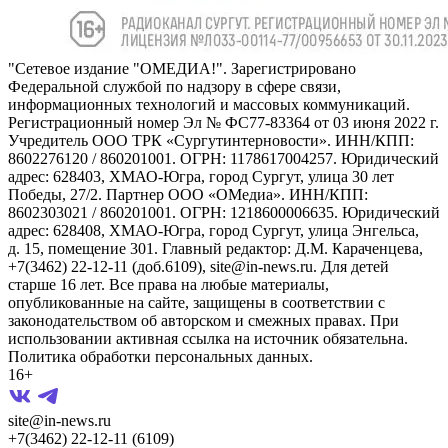
"Сетевое издание "ОМЕДИА!". Зарегистрировано
Федеральной службой по надзору в сфере связи,
информационных технологий и массовых коммуникаций.
Регистрационный номер Эл № ФС77-83364 от 03 июня 2022 г.
Учредитель ООО ТРК «Сургутинтерновости». ИНН/КПП:
8602276120 / 860201001. ОГРН: 1178617004257. Юридический
адрес: 628403, ХМАО-Югра, город Сургут, улица 30 лет
Победы, 27/2. Партнер ООО «ОМедиа». ИНН/КПП:
8602303021 / 860201001. ОГРН: 1218600006635. Юридический
адрес: 628408, ХМАО-Югра, город Сургут, улица Энгельса,
д. 15, помещение 301. Главный редактор: Д.М. Караченцева,
+7(3462) 22-12-11 (доб.6109), site@in-news.ru. Для детей
старше 16 лет. Все права на любые материалы,
опубликованные на сайте, защищены в соответствии с
законодательством об авторском и смежных правах. При
использовании активная ссылка на источник обязательна.
Политика обработки персональных данных.
16+
site@in-news.ru
+7(3462) 22-12-11 (6109)