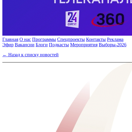
Главная
О нас
Программы
Спецпроекты
Контакты
Реклама
Эфир
Вакансии
Блоги
Подкасты
Мероприятия
Выборы-2026
← Назад к списку новостей