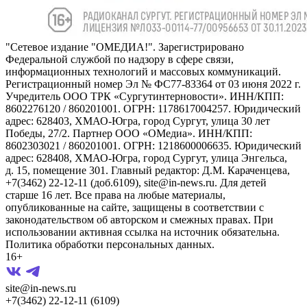
"Сетевое издание "ОМЕДИА!". Зарегистрировано
Федеральной службой по надзору в сфере связи,
информационных технологий и массовых коммуникаций.
Регистрационный номер Эл № ФС77-83364 от 03 июня 2022 г.
Учредитель ООО ТРК «Сургутинтерновости». ИНН/КПП:
8602276120 / 860201001. ОГРН: 1178617004257. Юридический
адрес: 628403, ХМАО-Югра, город Сургут, улица 30 лет
Победы, 27/2. Партнер ООО «ОМедиа». ИНН/КПП:
8602303021 / 860201001. ОГРН: 1218600006635. Юридический
адрес: 628408, ХМАО-Югра, город Сургут, улица Энгельса,
д. 15, помещение 301. Главный редактор: Д.М. Караченцева,
+7(3462) 22-12-11 (доб.6109), site@in-news.ru. Для детей
старше 16 лет. Все права на любые материалы,
опубликованные на сайте, защищены в соответствии с
законодательством об авторском и смежных правах. При
использовании активная ссылка на источник обязательна.
Политика обработки персональных данных.
16+
site@in-news.ru
+7(3462) 22-12-11 (6109)