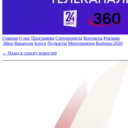
Главная
О нас
Программы
Спецпроекты
Контакты
Реклама
Эфир
Вакансии
Блоги
Подкасты
Мероприятия
Выборы-2026
← Назад к списку новостей