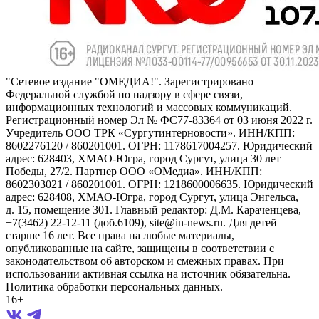
"Сетевое издание "ОМЕДИА!". Зарегистрировано
Федеральной службой по надзору в сфере связи,
информационных технологий и массовых коммуникаций.
Регистрационный номер Эл № ФС77-83364 от 03 июня 2022 г.
Учредитель ООО ТРК «Сургутинтерновости». ИНН/КПП:
8602276120 / 860201001. ОГРН: 1178617004257. Юридический
адрес: 628403, ХМАО-Югра, город Сургут, улица 30 лет
Победы, 27/2. Партнер ООО «ОМедиа». ИНН/КПП:
8602303021 / 860201001. ОГРН: 1218600006635. Юридический
адрес: 628408, ХМАО-Югра, город Сургут, улица Энгельса,
д. 15, помещение 301. Главный редактор: Д.М. Караченцева,
+7(3462) 22-12-11 (доб.6109), site@in-news.ru. Для детей
старше 16 лет. Все права на любые материалы,
опубликованные на сайте, защищены в соответствии с
законодательством об авторском и смежных правах. При
использовании активная ссылка на источник обязательна.
Политика обработки персональных данных.
16+