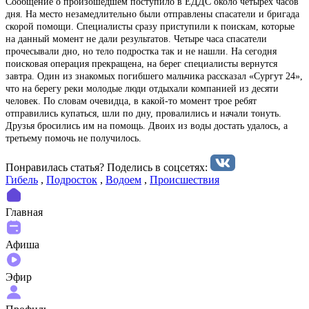
Сообщение о произошедшем поступило в ЕДДС около четырех часов
дня. На место незамедлительно были отправлены спасатели и бригада
скорой помощи. Специалисты сразу приступили к поискам, которые
на данный момент не дали результатов. Четыре часа спасатели
прочесывали дно, но тело подростка так и не нашли. На сегодня
поисковая операция прекращена, на берег специалисты вернутся
завтра. Один из знакомых погибшего мальчика рассказал «Сургут 24»,
что на берегу реки молодые люди отдыхали компанией из десяти
человек. По словам очевидца, в какой-то момент трое ребят
отправились купаться, шли по дну, провалились и начали тонуть.
Друзья бросились им на помощь. Двоих из воды достать удалось, а
третьему помочь не получилось.
Понравилась статья? Поделиcь в соцсетях:
Гибель
,
Подросток
,
Водоем
,
Происшествия
Главная
Афиша
Эфир