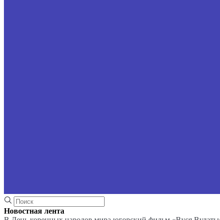
Новостная лента
В День коренных народов мира югорский фильм «Вуся Вулаты»