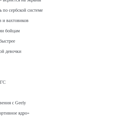
ь по сербской системе
в и вахтовиков
ми бойцам
быстрее
ной девочки
АГС
вения с Geely
ортивное ядро»