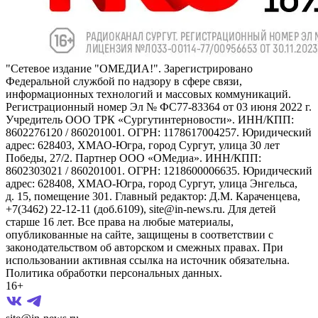
"Сетевое издание "ОМЕДИА!". Зарегистрировано
Федеральной службой по надзору в сфере связи,
информационных технологий и массовых коммуникаций.
Регистрационный номер Эл № ФС77-83364 от 03 июня 2022 г.
Учредитель ООО ТРК «Сургутинтерновости». ИНН/КПП:
8602276120 / 860201001. ОГРН: 1178617004257. Юридический
адрес: 628403, ХМАО-Югра, город Сургут, улица 30 лет
Победы, 27/2. Партнер ООО «ОМедиа». ИНН/КПП:
8602303021 / 860201001. ОГРН: 1218600006635. Юридический
адрес: 628408, ХМАО-Югра, город Сургут, улица Энгельса,
д. 15, помещение 301. Главный редактор: Д.М. Караченцева,
+7(3462) 22-12-11 (доб.6109), site@in-news.ru. Для детей
старше 16 лет. Все права на любые материалы,
опубликованные на сайте, защищены в соответствии с
законодательством об авторском и смежных правах. При
использовании активная ссылка на источник обязательна.
Политика обработки персональных данных.
16+