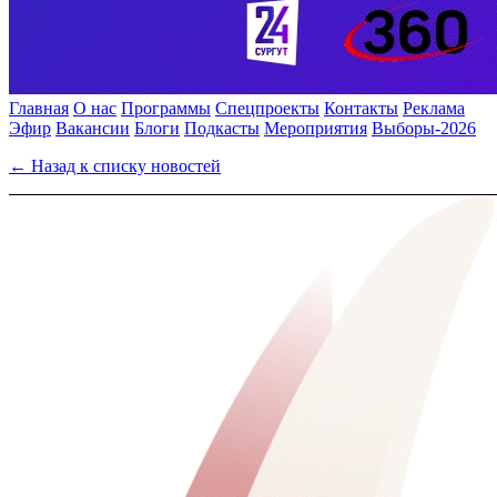
Главная
О нас
Программы
Спецпроекты
Контакты
Реклама
Эфир
Вакансии
Блоги
Подкасты
Мероприятия
Выборы-2026
← Назад к списку новостей