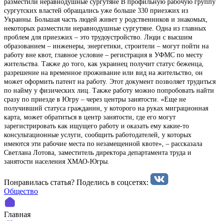
разместили неравнодушные сургутяне В профильную рабочую группу
сургутских властей обращались уже больше 330 приезжих из
Украины. Большая часть людей живет у родственников и знакомых,
некоторых разместили неравнодушные сургутяне. Одна из главных
проблем для приезжих – это трудоустройство. Люди с высшим
образованием – инженеры, энергетики, строители – могут пойти на
работу вне квот, главное условие – регистрация в УФМС по месту
жительства. Также до того, как украинец получит статус беженца,
разрешение на временное проживание или вид на жительство, он
может оформить патент на работу. Этот документ позволяет трудиться
по найму у физических лиц. Также работу можно попробовать найти
сразу по приезде в Югру – через центры занятости. «Еще не
получивший статуса гражданин, у которого на руках миграционная
карта, может обратиться в центр занятости, где его могут
зарегистрировать как ищущего работу и оказать ему какие-то
консультационные услуги, сообщить работодателей, у которых
имеются эти рабочие места по незамещенной квоте», – рассказала
Светлана Лотова, заместитель директора департамента труда и
занятости населения ХМАО-Югры.
Понравилась статья? Поделиcь в соцсетях:
Общество
Главная