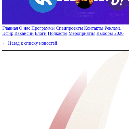
Главная
О нас
Программы
Спецпроекты
Контакты
Реклама
Эфир
Вакансии
Блоги
Подкасты
Мероприятия
Выборы-2026
← Назад к списку новостей