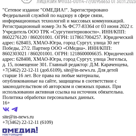
"Сетевое издание "ОМЕДИА!". Зарегистрировано
Федеральной службой по надзору в сфере связи,
информационных технологий и массовых коммуникаций.
Регистрационный номер Эл № ФС77-83364 от 03 июня 2022 г.
Учредитель ООО ТРК «Сургутинтерновости». ИНН/КПП:
8602276120 / 860201001. ОГРН: 1178617004257. Юридический
адрес: 628403, ХМАО-Югра, город Сургут, улица 30 лет
Победы, 27/2. Партнер ООО «ОМедиа». ИНН/КПП:
8602303021 / 860201001. ОГРН: 1218600006635. Юридический
адрес: 628408, ХМАО-Югра, город Сургут, улица Энгельса,
д. 15, помещение 301. Главный редактор: Д.М. Караченцева,
+7(3462) 22-12-11 (доб.6109), site@in-news.ru. Для детей
старше 16 лет. Все права на любые материалы,
опубликованные на сайте, защищены в соответствии с
законодательством об авторском и смежных правах. При
использовании активная ссылка на источник обязательна.
Политика обработки персональных данных.
16+
site@in-news.ru
+7(3462) 22-12-11 (6109)