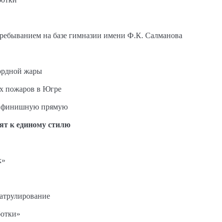
пребыванием на базе гимназии имени Ф.К. Салманова
ордной жары
ых пожаров в Югре
на финишную прямую
ят к единому стилю
к»
патрулирование
ботки»