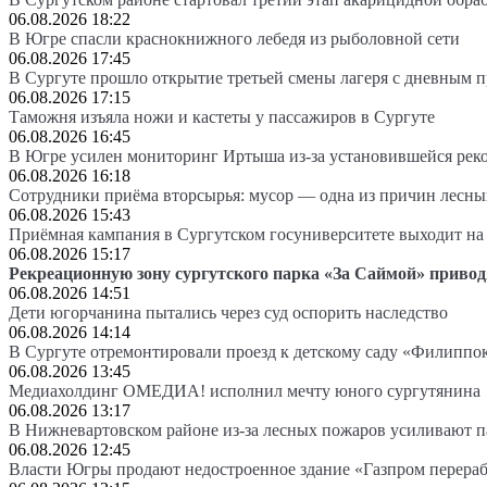
06.08.2026 18:22
В Югре спасли краснокнижного лебедя из рыболовной сети
06.08.2026 17:45
В Сургуте прошло открытие третьей смены лагеря с дневным 
06.08.2026 17:15
Таможня изъяла ножи и кастеты у пассажиров в Сургуте
06.08.2026 16:45
В Югре усилен мониторинг Иртыша из-за установившейся рек
06.08.2026 16:18
Сотрудники приёма вторсырья: мусор — одна из причин лесн
06.08.2026 15:43
Приёмная кампания в Сургутском госуниверситете выходит 
06.08.2026 15:17
Рекреационную зону сургутского парка «За Саймой» привод
06.08.2026 14:51
Дети югорчанина пытались через суд оспорить наследство
06.08.2026 14:14
В Сургуте отремонтировали проезд к детскому саду «Филиппо
06.08.2026 13:45
Медиахолдинг ОМЕДИА! исполнил мечту юного сургутянина
06.08.2026 13:17
В Нижневартовском районе из-за лесных пожаров усиливают 
06.08.2026 12:45
Власти Югры продают недостроенное здание «Газпром перера