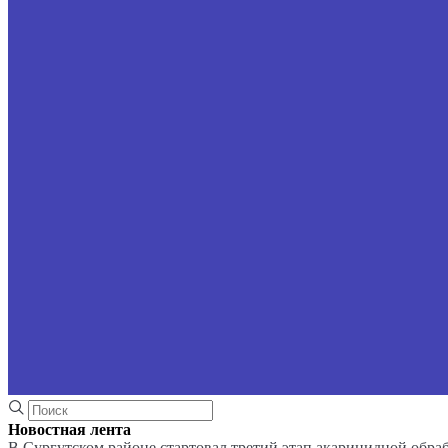
Новостная лента
В Сургутском районе стартовал третий этап акарицидной обра