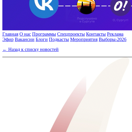
Главная
О нас
Программы
Спецпроекты
Контакты
Реклама
Эфир
Вакансии
Блоги
Подкасты
Мероприятия
Выборы-2026
← Назад к списку новостей