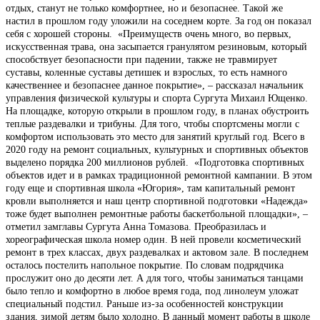
отдых, станут не только комфортнее, но и безопаснее. Такой же
настил в прошлом году уложили на соседнем корте. За год он показал
себя с хорошей стороны. «Преимуществ очень много, во первых,
искусственная трава, она засыпается гранулятом резиновым, который
способствует безопасности при падении, также не травмирует
суставы, коленные суставы детишек и взрослых, то есть намного
качественнее и безопаснее данное покрытие», – рассказал начальник
управления физической культуры и спорта Сургута Михаил Ющенко.
На площадке, которую открыли в прошлом году, в планах обустроить
теплые раздевалки и трибуны. Для того, чтобы спортсмены могли с
комфортом использовать это место для занятий круглый год. Всего в
2020 году на ремонт социальных, культурных и спортивных объектов
выделено порядка 200 миллионов рублей. «Подготовка спортивных
объектов идет и в рамках традиционной ремонтной кампании. В этом
году еще и спортивная школа «Югория», там капитальный ремонт
кровли выполняется и наш центр спортивной подготовки «Надежда»
тоже будет выполнен ремонтные работы баскетбольной площадки», –
отметил замглавы Сургута Анна Томазова. Преобразилась и
хореографическая школа номер один. В ней провели косметический
ремонт в трех классах, двух раздевалках и актовом зале. В последнем
осталось постелить напольное покрытие. По словам подрядчика
прослужит оно до десяти лет. А для того, чтобы заниматься танцами
было тепло и комфортно в любое время года, под линолеум уложат
специальный подстил. Раньше из-за особенностей конструкции
здания, зимой детям было холодно. В данный момент работы в школе