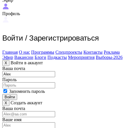
Эфир
Профиль
Войти
/
Зарегистрироваться
Главная
О нас
Программы
Спецпроекты
Контакты
Реклама
Эфир
Вакансии
Блоги
Подкасты
Мероприятия
Выборы-2026
Войти в аккаунт
X
Ваша почта
Пароль
Запомнить пароль
Войти
Создать аккаунт
X
Ваша почта
Ваше имя