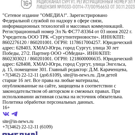
"Сетевое издание "ОМЕДИА!". Зарегистрировано
Федеральной службой по надзору в сфере связи,
информационных технологий и массовых коммуникаций.
Регистрационный номер Эл № ФС77-83364 от 03 июня 2022 г.
Учредитель ООО ТРК «Сургутинтерновости». ИНН/КПП:
8602276120 / 860201001. ОГРН: 1178617004257. Юридический
адрес: 628403, ХМАО-Югра, город Сургут, улица 30 лет
Победы, 27/2. Партнер ООО «ОМедиа». ИНН/КПП:
8602303021 / 860201001. ОГРН: 1218600006635. Юридический
адрес: 628408, ХМАО-Югра, город Сургут, улица Энгельса,
д. 15, помещение 301. Главный редактор: Д.М. Караченцева,
+7(3462) 22-12-11 (доб.6109), site@in-news.ru. Для детей
старше 16 лет. Все права на любые материалы,
опубликованные на сайте, защищены в соответствии с
законодательством об авторском и смежных правах. При
использовании активная ссылка на источник обязательна.
Политика обработки персональных данных.
16+
site@in-news.ru
+7(3462) 22-12-11 (6109)