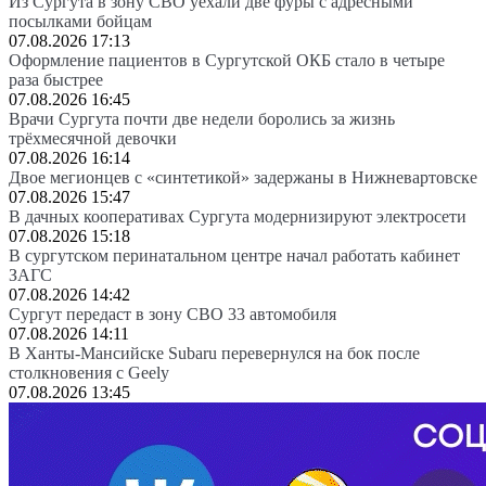
Из Сургута в зону СВО уехали две фуры с адресными
посылками бойцам
07.08.2026 17:13
Оформление пациентов в Сургутской ОКБ стало в четыре
раза быстрее
07.08.2026 16:45
Врачи Сургута почти две недели боролись за жизнь
трёхмесячной девочки
07.08.2026 16:14
Двое мегионцев с «синтетикой» задержаны в Нижневартовске
07.08.2026 15:47
В дачных кооперативах Сургута модернизируют электросети
07.08.2026 15:18
В сургутском перинатальном центре начал работать кабинет
ЗАГС
07.08.2026 14:42
Сургут передаст в зону СВО 33 автомобиля
07.08.2026 14:11
В Ханты-Мансийске Subaru перевернулся на бок после
столкновения с Geely
07.08.2026 13:45