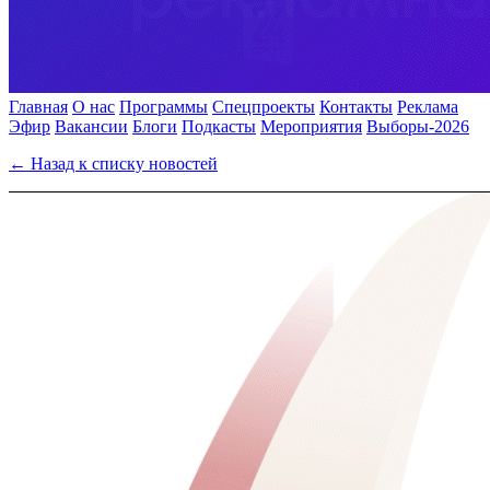
Главная
О нас
Программы
Спецпроекты
Контакты
Реклама
Эфир
Вакансии
Блоги
Подкасты
Мероприятия
Выборы-2026
← Назад к списку новостей