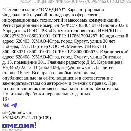
"Сетевое издание "ОМЕДИА!". Зарегистрировано
Федеральной службой по надзору в сфере связи,
информационных технологий и массовых коммуникаций.
Регистрационный номер Эл № ФС77-83364 от 03 июня 2022 г.
Учредитель ООО ТРК «Сургутинтерновости». ИНН/КПП:
8602276120 / 860201001. ОГРН: 1178617004257. Юридический
адрес: 628403, ХМАО-Югра, город Сургут, улица 30 лет
Победы, 27/2. Партнер ООО «ОМедиа». ИНН/КПП:
8602303021 / 860201001. ОГРН: 1218600006635. Юридический
адрес: 628408, ХМАО-Югра, город Сургут, улица Энгельса,
д. 15, помещение 301. Главный редактор: Д.М. Караченцева,
+7(3462) 22-12-11 (доб.6109), site@in-news.ru. Для детей
старше 16 лет. Все права на любые материалы,
опубликованные на сайте, защищены в соответствии с
законодательством об авторском и смежных правах. При
использовании активная ссылка на источник обязательна.
Политика обработки персональных данных.
16+
site@in-news.ru
+7(3462) 22-12-11 (6109)