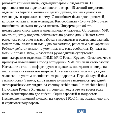
работают криминалисты, судмедэксперты и следователи. О
происшествии на воде стало известно вчера. 15-летний подросток
отдыхал на берегу в компании десяти друзей, пошел купаться на
мелководье и провалился в яму. С погибшим было двое приятелей,
которых успели спасти очевидцы. Как сообщили «Сургут 24» друзья
погибшего, мальчик не умел плавать. Информацию об это
подтвердила спасателям и мама молодого человека. Сотрудники МЧС
отметили, что у водоема действительно рваное дно. «На том месте
ранее уже много лет назад работал гидронамыв и рельеф дна рваный,
может быть, плато или яма. Дно захламлено, ранее там был коряжник.
Ребенок действительно не умел плавать, мать сообщила. Купался на
мели и попал в яму», – рассказал руководитель сургутского
инспекторского отделения ГИМС МЧС Роман Хрущев. Отметим, что с
приходом потепления в город сотрудники МЧС усилили свою работу.
Население активно информируют о правилах поведения на воде, на
места купания выезжают патрули. С начала сезона утонули уже два
человека - с учетом погибшего вчера подростка. Первый случай был
зафиксирован 9 июля, когда пьяное купание закончилось трагедией [
/news/proishestvia/v-surgute-na-chernoy-rechke-utonul-muzhchina.html ] .
По словам Романа Хрущева, в прошлом году в это же время тоже
было зафиксировано две гибели. Один взрослый и подросток.
Несовершеннолетний купался на карьере ГРЭС-1, где захламлено дно
и случаются водовороты.