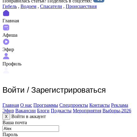
Понравилась статья? Поделиcь в соцсетях:
Гибель
,
Водоем
,
Спасатели
,
Происшествия
Главная
Афиша
Эфир
Профиль
Войти
/
Зарегистрироваться
Главная
О нас
Программы
Спецпроекты
Контакты
Реклама
Эфир
Вакансии
Блоги
Подкасты
Мероприятия
Выборы-2026
Войти в аккаунт
X
Ваша почта
Пароль