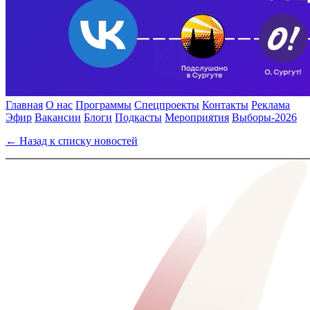
Главная
О нас
Программы
Спецпроекты
Контакты
Реклама
Эфир
Вакансии
Блоги
Подкасты
Мероприятия
Выборы-2026
← Назад к списку новостей