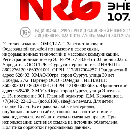
"Сетевое издание "ОМЕДИА!". Зарегистрировано
Федеральной службой по надзору в сфере связи,
информационных технологий и массовых коммуникаций.
Регистрационный номер Эл № ФС77-83364 от 03 июня 2022 г.
Учредитель ООО ТРК «Сургутинтерновости». ИНН/КПП:
8602276120 / 860201001. ОГРН: 1178617004257. Юридический
адрес: 628403, ХМАО-Югра, город Сургут, улица 30 лет
Победы, 27/2. Партнер ООО «ОМедиа». ИНН/КПП:
8602303021 / 860201001. ОГРН: 1218600006635. Юридический
адрес: 628408, ХМАО-Югра, город Сургут, улица Энгельса,
д. 15, помещение 301. Главный редактор: Д.М. Караченцева,
+7(3462) 22-12-11 (доб.6109), site@in-news.ru. Для детей
старше 16 лет. Все права на любые материалы,
опубликованные на сайте, защищены в соответствии с
законодательством об авторском и смежных правах. При
использовании активная ссылка на источник обязательна.
Политика обработки персональных данных.