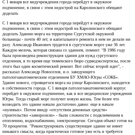
С 1 января все медучреждения города перейдут в окружное
подчинение, в связи с этим недострой на Каролинского обещают
доделать
С 1 января все медучреждения города перейдут в окружное
подчинение, в связи с этим недострой на Каролинского обещают
доделать Зданию морга на территории Сургутской окружной
больницы - почти 40 лет, и капитального ремонта в нем не делали ни
разу. Александр Иванович трудится в сургутском морге уже 36 лет.
Каждую мелочь, которая связана со зданием, помнит. “В 1986 году
была произведена реконструкция здания для нужд сургутского
отделения, в то время еще тюменского бюро судмедэкспертизы, после
этого был один косметический ремонт. Вот сейчас второй идет”, -
рассказал Александр Новоселов, и.о. заведующего
патологоанатомическим отделением БУ ХМАО-Югры «СОКБ».
Здание нового, строящегося морга на улице Каролинского, находится
в собственности города. С 1 января патологоанатомический корпус
перейдет в окружное подчинение, как и все медицинские учреждения
Югры. Тогда старый морг получит новую жизнь. Тем более что
возводить это здание начали достаточно давно: еще в начале
«нулевых». Потом ввиду «отсутствия денежных средств»
строительство «заморозили» - были сложности с подключением к
отоплению, водоснабжению, электроэнергии. Сегодня объект готов на
70 процентов. “Реконструировать существующее здание не имеет
никакого смысла, когда практически готовое уже есть и требуется