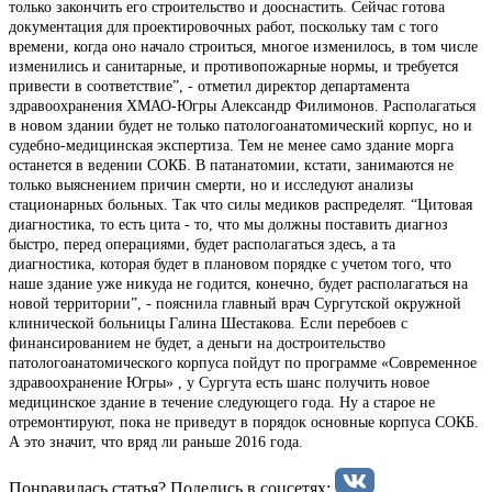
только закончить его строительство и дооснастить. Сейчас готова
документация для проектировочных работ, поскольку там с того
времени, когда оно начало строиться, многое изменилось, в том числе
изменились и санитарные, и противопожарные нормы, и требуется
привести в соответствие”, - отметил директор департамента
здравоохранения ХМАО-Югры Александр Филимонов. Располагаться
в новом здании будет не только патологоанатомический корпус, но и
судебно-медицинская экспертиза. Тем не менее само здание морга
останется в ведении СОКБ. В патанатомии, кстати, занимаются не
только выяснением причин смерти, но и исследуют анализы
стационарных больных. Так что силы медиков распределят. “Цитовая
диагностика, то есть цита - то, что мы должны поставить диагноз
быстро, перед операциями, будет располагаться здесь, а та
диагностика, которая будет в плановом порядке с учетом того, что
наше здание уже никуда не годится, конечно, будет располагаться на
новой территории”, - пояснила главный врач Сургутской окружной
клинической больницы Галина Шестакова. Если перебоев с
финансированием не будет, а деньги на достроительство
патологоанатомического корпуса пойдут по программе «Современное
здравоохранение Югры» , у Сургута есть шанс получить новое
медицинское здание в течение следующего года. Ну а старое не
отремонтируют, пока не приведут в порядок основные корпуса СОКБ.
А это значит, что вряд ли раньше 2016 года.
Понравилась статья? Поделиcь в соцсетях: