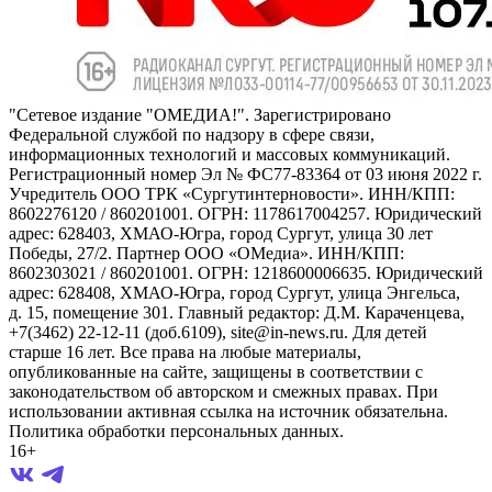
"Сетевое издание "ОМЕДИА!". Зарегистрировано
Федеральной службой по надзору в сфере связи,
информационных технологий и массовых коммуникаций.
Регистрационный номер Эл № ФС77-83364 от 03 июня 2022 г.
Учредитель ООО ТРК «Сургутинтерновости». ИНН/КПП:
8602276120 / 860201001. ОГРН: 1178617004257. Юридический
адрес: 628403, ХМАО-Югра, город Сургут, улица 30 лет
Победы, 27/2. Партнер ООО «ОМедиа». ИНН/КПП:
8602303021 / 860201001. ОГРН: 1218600006635. Юридический
адрес: 628408, ХМАО-Югра, город Сургут, улица Энгельса,
д. 15, помещение 301. Главный редактор: Д.М. Караченцева,
+7(3462) 22-12-11 (доб.6109), site@in-news.ru. Для детей
старше 16 лет. Все права на любые материалы,
опубликованные на сайте, защищены в соответствии с
законодательством об авторском и смежных правах. При
использовании активная ссылка на источник обязательна.
Политика обработки персональных данных.
16+