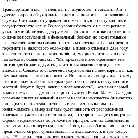
Транспортный налог - отменить, на имущество - повысить. Эти и
другие вопросы обсуждались на расширенной коллегии налоговой
службы. Специалисты управления отчитались и о поступлениях в
государственную казну. Во все уровни бюджета с нашего региона
ушло почти 60 миллиардов рублей. При этом налоговики отметили
снижение поступлений в федеральный бюджет, но окончательные
выводы специалисты сделают по итогам полугодия. Рассмотрели и
перспективы налогового обложения, а именно отмены в 2014 году
транспортного платежа на автомобили, мощность которых до ста
пятидесяти лошадиных сил. “Мы предварительно оцениваем эти
потери для бюджета, думаем, чем эти выпадающие доходы нам
заместить. Совместно с налоговой службой мы найдем варианты, как
нам выходить из этого положения. Но в целом ситуация идет к тому,
что основным налогом, который будет обеспечивать поступления в
местный бюджет, будет налог на недвижимость”, - отметил первый
заместитель главы администрации г. Сургута Роман Марков.Сегодня
горожане платят земельный налог и налог на имущество физических
лиц. Два этих платежа предполагается заменить одним - на
недвижимость. Размер выплаты будет зависеть от расположения
земельного участка или от типа дома, в котором находится квартира.
Оценят недвижимость по рыночным тарифам. Сейчас специалисты
готовят методики перехода на новый вид налогообложения. При этом
предполагается рост суммы выплат на недвижимость в три-четыре
раза. “Налог на недвижимость должен стать основным источником