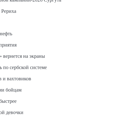
 Рериха
 нефть
дприятия
 вернется на экраны
ь по сербской системе
в и вахтовиков
ми бойцам
быстрее
ной девочки