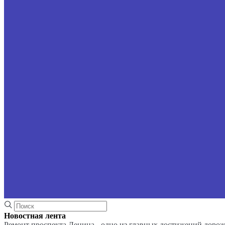
Новостная лента
Ремонт проспекта Ленина - одно из главных достижений доро