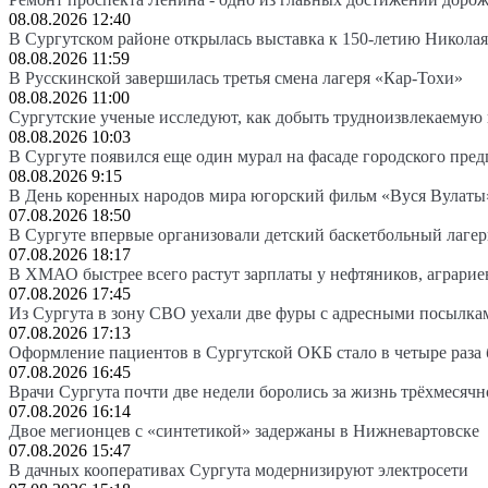
08.08.2026 12:40
В Сургутском районе открылась выставка к 150-летию Николая
08.08.2026 11:59
В Русскинской завершилась третья смена лагеря «Кар-Тохи»
08.08.2026 11:00
Сургутские ученые исследуют, как добыть трудноизвлекаемую
08.08.2026 10:03
В Сургуте появился еще один мурал на фасаде городского пре
08.08.2026 9:15
В День коренных народов мира югорский фильм «Вуся Вулаты»
07.08.2026 18:50
В Сургуте впервые организовали детский баскетбольный лагер
07.08.2026 18:17
В ХМАО быстрее всего растут зарплаты у нефтяников, аграрие
07.08.2026 17:45
Из Сургута в зону СВО уехали две фуры с адресными посылка
07.08.2026 17:13
Оформление пациентов в Сургутской ОКБ стало в четыре раза 
07.08.2026 16:45
Врачи Сургута почти две недели боролись за жизнь трёхмесяч
07.08.2026 16:14
Двое мегионцев с «синтетикой» задержаны в Нижневартовске
07.08.2026 15:47
В дачных кооперативах Сургута модернизируют электросети