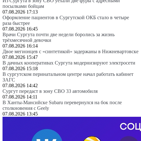
Из Сургута в зону СВО уехали две фуры с адресными
посылками бойцам
07.08.2026 17:13
Оформление пациентов в Сургутской ОКБ стало в четыре
раза быстрее
07.08.2026 16:45
Врачи Сургута почти две недели боролись за жизнь
трёхмесячной девочки
07.08.2026 16:14
Двое мегионцев с «синтетикой» задержаны в Нижневартовске
07.08.2026 15:47
В дачных кооперативах Сургута модернизируют электросети
07.08.2026 15:18
В сургутском перинатальном центре начал работать кабинет
ЗАГС
07.08.2026 14:42
Сургут передаст в зону СВО 33 автомобиля
07.08.2026 14:11
В Ханты-Мансийске Subaru перевернулся на бок после
столкновения с Geely
07.08.2026 13:45