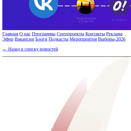
Главная
О нас
Программы
Спецпроекты
Контакты
Реклама
Эфир
Вакансии
Блоги
Подкасты
Мероприятия
Выборы-2026
← Назад к списку новостей