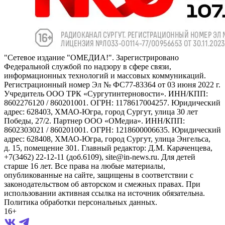
"Сетевое издание "ОМЕДИА!". Зарегистрировано
Федеральной службой по надзору в сфере связи,
информационных технологий и массовых коммуникаций.
Регистрационный номер Эл № ФС77-83364 от 03 июня 2022 г.
Учредитель ООО ТРК «Сургутинтерновости». ИНН/КПП:
8602276120 / 860201001. ОГРН: 1178617004257. Юридический
адрес: 628403, ХМАО-Югра, город Сургут, улица 30 лет
Победы, 27/2. Партнер ООО «ОМедиа». ИНН/КПП:
8602303021 / 860201001. ОГРН: 1218600006635. Юридический
адрес: 628408, ХМАО-Югра, город Сургут, улица Энгельса,
д. 15, помещение 301. Главный редактор: Д.М. Караченцева,
+7(3462) 22-12-11 (доб.6109), site@in-news.ru. Для детей
старше 16 лет. Все права на любые материалы,
опубликованные на сайте, защищены в соответствии с
законодательством об авторском и смежных правах. При
использовании активная ссылка на источник обязательна.
Политика обработки персональных данных.
16+