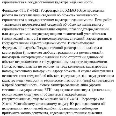
строительства в государственном кадастре недвижимости.
Филиалом ФГБУ «ФКП Росреестра» по ХМАО-Югре проводятся
работы по актуализации сведений об объектах капитального
строительства в государственном кадастре недвижимости. Цель работ
- выявление несоответствий сведений об объектах капитального
строительства с правоустанавливающими, правоподтверждающими
или документами, подтверждающими технический учет объектов
(технический паспорт) и внесения верных значений, характеристик в
государственный кадастр недвижимости. Интернет-портал
Федеральной службы Государственной регистрации, кадастра и
картографии () позволяет любому гражданину в режиме онлайн
посмотреть информацию о наличии либо отсутствии данных об
объекте недвижимости в государственном кадастре недвижимости.
Поиск осуществляется по одному из трех критериев: кадастровому
номеру, условному номеру или адресу объекта. В случае обнаружения
несоответствия сведений об объекте, содержащихся в государственном
кадастре недвижимости и техническом паспорте и (или) свидетельстве
о праве собственности, любые заинтересованные лица (органы
местного самоуправления, БТИ, кадастровые инженеры, физические,
юридические лица) могут обратиться в межрайонные
(территориальные) отделы Филиала ФГБУ «ФКП Росреестра» по
Ханты-Мансийскому автономному округу-Югре с заявлением об
исправлении технической ошибки. К заявлению необходимо
приложить копию документа, содержащего истинные значения