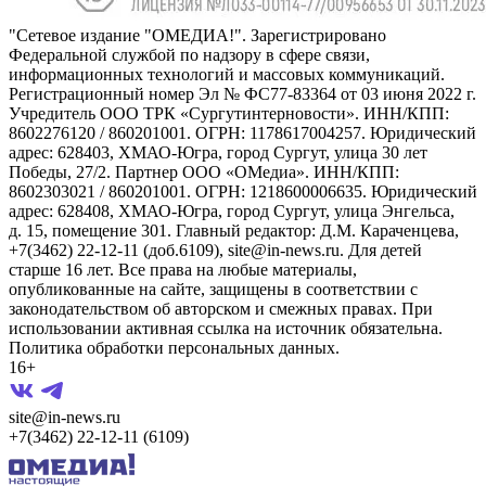
"Сетевое издание "ОМЕДИА!". Зарегистрировано
Федеральной службой по надзору в сфере связи,
информационных технологий и массовых коммуникаций.
Регистрационный номер Эл № ФС77-83364 от 03 июня 2022 г.
Учредитель ООО ТРК «Сургутинтерновости». ИНН/КПП:
8602276120 / 860201001. ОГРН: 1178617004257. Юридический
адрес: 628403, ХМАО-Югра, город Сургут, улица 30 лет
Победы, 27/2. Партнер ООО «ОМедиа». ИНН/КПП:
8602303021 / 860201001. ОГРН: 1218600006635. Юридический
адрес: 628408, ХМАО-Югра, город Сургут, улица Энгельса,
д. 15, помещение 301. Главный редактор: Д.М. Караченцева,
+7(3462) 22-12-11 (доб.6109), site@in-news.ru. Для детей
старше 16 лет. Все права на любые материалы,
опубликованные на сайте, защищены в соответствии с
законодательством об авторском и смежных правах. При
использовании активная ссылка на источник обязательна.
Политика обработки персональных данных.
16+
site@in-news.ru
+7(3462) 22-12-11 (6109)