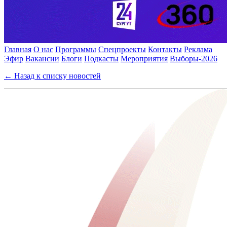
Главная
О нас
Программы
Спецпроекты
Контакты
Реклама
Эфир
Вакансии
Блоги
Подкасты
Мероприятия
Выборы-2026
← Назад к списку новостей