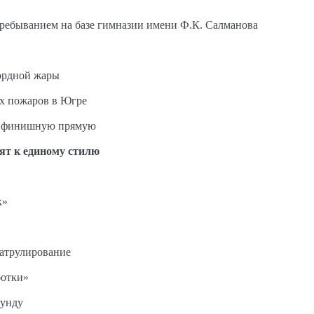
пребыванием на базе гимназии имени Ф.К. Салманова
ордной жары
ых пожаров в Югре
на финишную прямую
ят к единому стилю
к»
патрулирование
ботки»
кунду