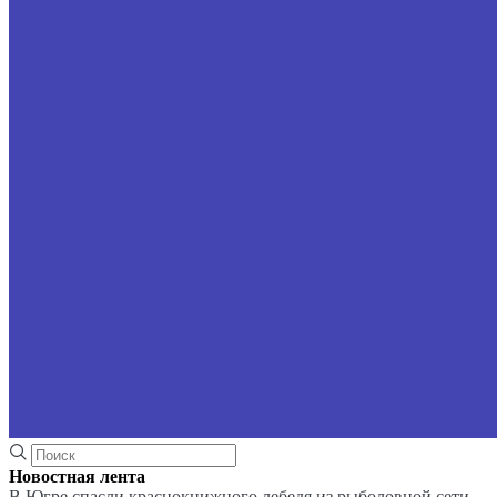
Новостная лента
В Югре спасли краснокнижного лебедя из рыболовной сети