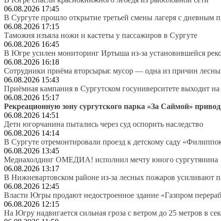
06.08.2026 17:45
В Сургуте прошло открытие третьей смены лагеря с дневным 
06.08.2026 17:15
Таможня изъяла ножи и кастеты у пассажиров в Сургуте
06.08.2026 16:45
В Югре усилен мониторинг Иртыша из-за установившейся рек
06.08.2026 16:18
Сотрудники приёма вторсырья: мусор — одна из причин лесн
06.08.2026 15:43
Приёмная кампания в Сургутском госуниверситете выходит 
06.08.2026 15:17
Рекреационную зону сургутского парка «За Саймой» привод
06.08.2026 14:51
Дети югорчанина пытались через суд оспорить наследство
06.08.2026 14:14
В Сургуте отремонтировали проезд к детскому саду «Филиппо
06.08.2026 13:45
Медиахолдинг ОМЕДИА! исполнил мечту юного сургутянина
06.08.2026 13:17
В Нижневартовском районе из-за лесных пожаров усиливают 
06.08.2026 12:45
Власти Югры продают недостроенное здание «Газпром перера
06.08.2026 12:15
На Югру надвигается сильная гроза с ветром до 25 метров в се