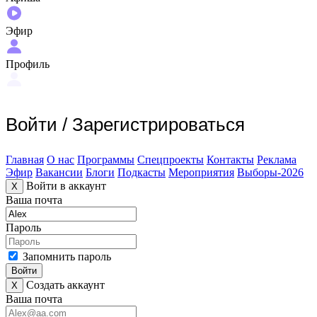
Эфир
Профиль
Войти
/
Зарегистрироваться
Главная
О нас
Программы
Спецпроекты
Контакты
Реклама
Эфир
Вакансии
Блоги
Подкасты
Мероприятия
Выборы-2026
Войти в аккаунт
X
Ваша почта
Пароль
Запомнить пароль
Войти
Создать аккаунт
X
Ваша почта