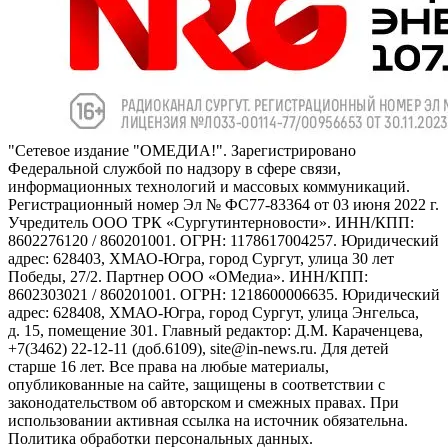
"Сетевое издание "ОМЕДИА!". Зарегистрировано
Федеральной службой по надзору в сфере связи,
информационных технологий и массовых коммуникаций.
Регистрационный номер Эл № ФС77-83364 от 03 июня 2022 г.
Учредитель ООО ТРК «Сургутинтерновости». ИНН/КПП:
8602276120 / 860201001. ОГРН: 1178617004257. Юридический
адрес: 628403, ХМАО-Югра, город Сургут, улица 30 лет
Победы, 27/2. Партнер ООО «ОМедиа». ИНН/КПП:
8602303021 / 860201001. ОГРН: 1218600006635. Юридический
адрес: 628408, ХМАО-Югра, город Сургут, улица Энгельса,
д. 15, помещение 301. Главный редактор: Д.М. Караченцева,
+7(3462) 22-12-11 (доб.6109), site@in-news.ru. Для детей
старше 16 лет. Все права на любые материалы,
опубликованные на сайте, защищены в соответствии с
законодательством об авторском и смежных правах. При
использовании активная ссылка на источник обязательна.
Политика обработки персональных данных.