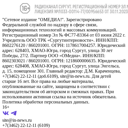
"Сетевое издание "ОМЕДИА!". Зарегистрировано
Федеральной службой по надзору в сфере связи,
информационных технологий и массовых коммуникаций.
Регистрационный номер Эл № ФС77-83364 от 03 июня 2022 г.
Учредитель ООО ТРК «Сургутинтерновости». ИНН/КПП:
8602276120 / 860201001. ОГРН: 1178617004257. Юридический
адрес: 628403, ХМАО-Югра, город Сургут, улица 30 лет
Победы, 27/2. Партнер ООО «ОМедиа». ИНН/КПП:
8602303021 / 860201001. ОГРН: 1218600006635. Юридический
адрес: 628408, ХМАО-Югра, город Сургут, улица Энгельса,
д. 15, помещение 301. Главный редактор: Д.М. Караченцева,
+7(3462) 22-12-11 (доб.6109), site@in-news.ru. Для детей
старше 16 лет. Все права на любые материалы,
опубликованные на сайте, защищены в соответствии с
законодательством об авторском и смежных правах. При
использовании активная ссылка на источник обязательна.
Политика обработки персональных данных.
16+
site@in-news.ru
+7(3462) 22-12-11 (6109)