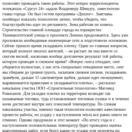
позволяет проводить такие работы. Этот вопрос корреспонденты
телеканала «Сургут 24» задали Владимиру Шмидту, заместителю
главы города. Он был гостем программы «Диалог». Замглавы
пообещал показать технологии лично, чтобы убедить, что
благоустройство идет по регламенту. Зима работам не помеха.
Строительство главной площади города на перекрестке
Университетской улицы и проспекта Ленина продолжается. Здесь уже
проложили необходимые инженерные сети и подготовили основание.
Сейчас пришло время укладывать плитку. Один из главных вопросов,
который волнует многих жителей, – не растает ли она вместе со
снегом весной, насколько вообще долговечен результат той работы,
которую проводят в снежное время? «Вопрос снега отпадает, снег
убирается полностью, у нас есть специально отведенное место, снег
мы убираем до уровня грунта, засыпаем свежим песком, укладываем,
трамбуем, дальше 15 сантиметров щебня, дальше идет пескоцемент,
выравнивается правилами и укладывается плитка», – рассказал
начальник участка ООО «Строительные технологии» Магомед
Рамазанов. Для укладки плитки на территории возводят так
называемые тепляки, туда устанавливают тепловые пушки и в течение
ночи достигают внутри них плюсовой температуры. По словам
начальника участка, именно такая технология позволяет качественно
провести работы, но усадку с наступлением тепла все равно никто не
отменял. Однако продумали и этот момент. «По итогу года и с
наступлением положительных температур будет проведена оценка
выполненных работ, если будут какие-то усадки или недочеты по