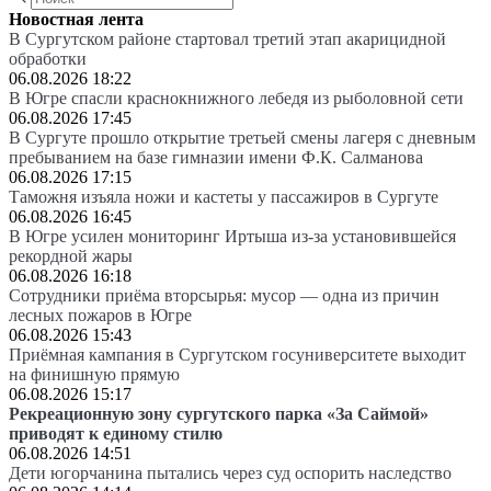
Новостная лента
В Сургутском районе стартовал третий этап акарицидной
обработки
06.08.2026 18:22
В Югре спасли краснокнижного лебедя из рыболовной сети
06.08.2026 17:45
В Сургуте прошло открытие третьей смены лагеря с дневным
пребыванием на базе гимназии имени Ф.К. Салманова
06.08.2026 17:15
Таможня изъяла ножи и кастеты у пассажиров в Сургуте
06.08.2026 16:45
В Югре усилен мониторинг Иртыша из-за установившейся
рекордной жары
06.08.2026 16:18
Сотрудники приёма вторсырья: мусор — одна из причин
лесных пожаров в Югре
06.08.2026 15:43
Приёмная кампания в Сургутском госуниверситете выходит
на финишную прямую
06.08.2026 15:17
Рекреационную зону сургутского парка «За Саймой»
приводят к единому стилю
06.08.2026 14:51
Дети югорчанина пытались через суд оспорить наследство