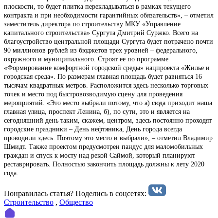
плоскости, то будет плитка перекладываться в рамках текущего
контракта и при необходимости гарантийных обязательств», – отметил
заместитель директора по строительству МКУ «Управление
капитального строительства» Сургута Дмитрий Суржко. Всего на
благоустройство центральной площади Сургута будет потрачено почти
90 миллионов рублей из бюджетов трех уровней – федерального,
окружного и муниципального. Строят ее по программе
«Формирование комфортной городской среды» нацпроекта «Жилье и
городская среда». По размерам главная площадь будет равняться 16
тысячам квадратных метров. Расположится здесь несколько торговых
точек и место под быстровозводимую сцену для проведения
мероприятий. «Это место выбрали потому, что а) сюда приходит наша
главная улица, проспект Ленина, б), по сути, это и является на
сегодняшний день таким, скажем, центром, здесь постоянно проходят
городские праздники – День нефтяника, День города всегда
проводили здесь. Поэтому это место и выбрали», – отметил Владимир
Шмидт. Также проектом предусмотрен пандус для маломобильных
граждан и спуск к мосту над рекой Саймой, который планируют
реставрировать. Полностью закончить площадь должны к лету 2020
года.
Понравилась статья? Поделиcь в соцсетях:
Строительство
,
Общество