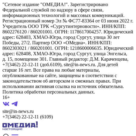
"Сетевое издание "ОМЕДИА!". Зарегистрировано
Федеральной службой по надзору в сфере связи,
информационных технологий и массовых коммуникаций.
Регистрационный номер Эл № ФС77-83364 от 03 июня 2022 г.
Учредитель ООО ТРК «Сургутинтерновости». ИНН/КПП:
8602276120 / 860201001. ОГРН: 1178617004257. Юридический
адрес: 628403, ХМАО-Югра, город Сургут, улица 30 лет
Победы, 27/2. Партнер ООО «ОМедиа». ИНН/КПП:
8602303021 / 860201001. ОГРН: 1218600006635. Юридический
адрес: 628408, ХМАО-Югра, город Сургут, улица Энгельса,
д. 15, помещение 301. Главный редактор: Д.М. Караченцева,
+7(3462) 22-12-11 (доб.6109), site@in-news.ru. Для детей
старше 16 лет. Все права на любые материалы,
опубликованные на сайте, защищены в соответствии с
законодательством об авторском и смежных правах. При
использовании активная ссылка на источник обязательна.
Политика обработки персональных данных.
16+
site@in-news.ru
+7(3462) 22-12-11 (6109)