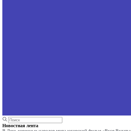
Новостная лента
В День коренных народов мира югорский фильм «Вуся Вулаты»