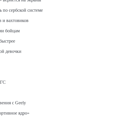
ь по сербской системе
в и вахтовиков
ми бойцам
быстрее
ной девочки
АГС
вения с Geely
ортивное ядро»