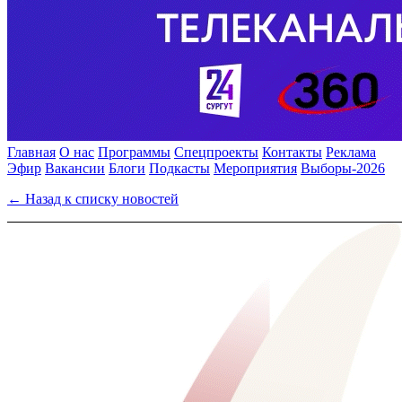
Главная
О нас
Программы
Спецпроекты
Контакты
Реклама
Эфир
Вакансии
Блоги
Подкасты
Мероприятия
Выборы-2026
← Назад к списку новостей