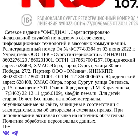
"Сетевое издание "ОМЕДИА!". Зарегистрировано
Федеральной службой по надзору в сфере связи,
информационных технологий и массовых коммуникаций.
Регистрационный номер Эл № ФС77-83364 от 03 июня 2022 г.
Учредитель ООО ТРК «Сургутинтерновости». ИНН/КПП:
8602276120 / 860201001. ОГРН: 1178617004257. Юридический
адрес: 628403, ХМАО-Югра, город Сургут, улица 30 лет
Победы, 27/2. Партнер ООО «ОМедиа». ИНН/КПП:
8602303021 / 860201001. ОГРН: 1218600006635. Юридический
адрес: 628408, ХМАО-Югра, город Сургут, улица Энгельса,
д. 15, помещение 301. Главный редактор: Д.М. Караченцева,
+7(3462) 22-12-11 (доб.6109), site@in-news.ru. Для детей
старше 16 лет. Все права на любые материалы,
опубликованные на сайте, защищены в соответствии с
законодательством об авторском и смежных правах. При
использовании активная ссылка на источник обязательна.
Политика обработки персональных данных.
16+