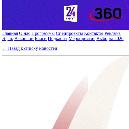
Главная
О нас
Программы
Спецпроекты
Контакты
Реклама
Эфир
Вакансии
Блоги
Подкасты
Мероприятия
Выборы-2026
← Назад к списку новостей