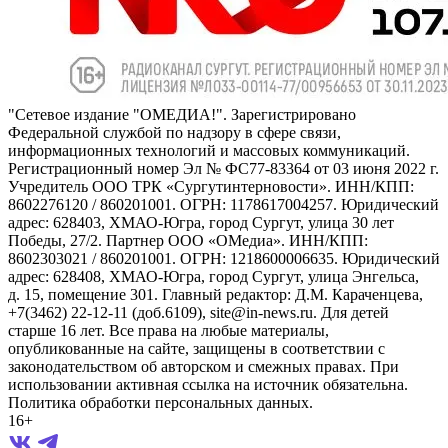
"Сетевое издание "ОМЕДИА!". Зарегистрировано
Федеральной службой по надзору в сфере связи,
информационных технологий и массовых коммуникаций.
Регистрационный номер Эл № ФС77-83364 от 03 июня 2022 г.
Учредитель ООО ТРК «Сургутинтерновости». ИНН/КПП:
8602276120 / 860201001. ОГРН: 1178617004257. Юридический
адрес: 628403, ХМАО-Югра, город Сургут, улица 30 лет
Победы, 27/2. Партнер ООО «ОМедиа». ИНН/КПП:
8602303021 / 860201001. ОГРН: 1218600006635. Юридический
адрес: 628408, ХМАО-Югра, город Сургут, улица Энгельса,
д. 15, помещение 301. Главный редактор: Д.М. Караченцева,
+7(3462) 22-12-11 (доб.6109), site@in-news.ru. Для детей
старше 16 лет. Все права на любые материалы,
опубликованные на сайте, защищены в соответствии с
законодательством об авторском и смежных правах. При
использовании активная ссылка на источник обязательна.
Политика обработки персональных данных.
16+