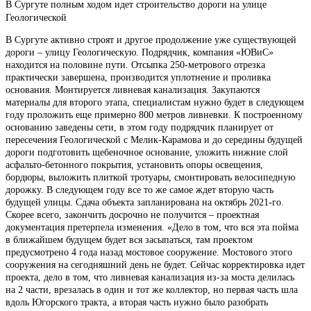
В Сургуте полным ходом идет строительство дороги на улице
Геологической
В Сургуте активно строят и другое продолжение уже существующей
дороги – улицу Геологическую. Подрядчик, компания «ЮВиС»
находится на половине пути. Отсыпка 250-метрового отрезка
практически завершена, производится уплотнение и проливка
основания. Монтируется ливневая канализация. Закупаются
материалы для второго этапа, специалистам нужно будет в следующем
году проложить еще примерно 800 метров ливневки. К построенному
основанию заведены сети, в этом году подрядчик планирует от
пересечения Геологической с Мелик-Карамова и до середины будущей
дороги подготовить щебеночное основание, уложить нижние слой
асфальто-бетонного покрытия, установить опоры освещения,
бордюры, выложить плиткой тротуары, смонтировать велосипедную
дорожку. В следующем году все то же самое ждет вторую часть
будущей улицы. Сдача объекта запланирована на октябрь 2021-го.
Скорее всего, закончить досрочно не получится – проектная
документация претерпела изменения. «Дело в том, что вся эта пойма
в ближайшем будущем будет вся засыпаться, там проектом
предусмотрено 4 года назад мостовое сооружение. Мостового этого
сооружения на сегодняшний день не будет. Сейчас корректировка идет
проекта, дело в том, что ливневая канализация из-за моста делилась
на 2 части, врезалась в один и тот же коллектор, но первая часть шла
вдоль Югорского тракта, а вторая часть нужно было разобрать