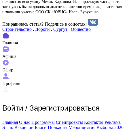
полностью всю улицу Мелик-Карамова. Всю проезжую часть, и это
затянулось бы на довольно долгое количество времени», – рассказал
начальник участка ООО СК «ЮВИС» Игорь Бурученко.
Понравилась статья? Поделиcь в соцсетях:
Строительство
,
Дороги
,
Сургут
,
Общество
Главная
Афиша
Эфир
Профиль
Войти
/
Зарегистрироваться
Главная
О нас
Программы
Спецпроекты
Контакты
Реклама
Эфир
Вакансии
Блоги
Подкасты
Мероприятия
Выборы-2026