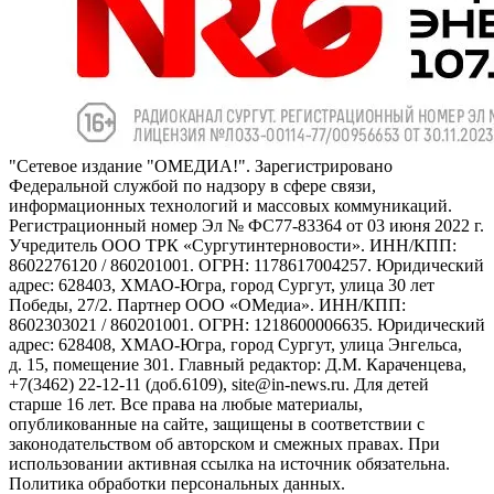
"Сетевое издание "ОМЕДИА!". Зарегистрировано
Федеральной службой по надзору в сфере связи,
информационных технологий и массовых коммуникаций.
Регистрационный номер Эл № ФС77-83364 от 03 июня 2022 г.
Учредитель ООО ТРК «Сургутинтерновости». ИНН/КПП:
8602276120 / 860201001. ОГРН: 1178617004257. Юридический
адрес: 628403, ХМАО-Югра, город Сургут, улица 30 лет
Победы, 27/2. Партнер ООО «ОМедиа». ИНН/КПП:
8602303021 / 860201001. ОГРН: 1218600006635. Юридический
адрес: 628408, ХМАО-Югра, город Сургут, улица Энгельса,
д. 15, помещение 301. Главный редактор: Д.М. Караченцева,
+7(3462) 22-12-11 (доб.6109), site@in-news.ru. Для детей
старше 16 лет. Все права на любые материалы,
опубликованные на сайте, защищены в соответствии с
законодательством об авторском и смежных правах. При
использовании активная ссылка на источник обязательна.
Политика обработки персональных данных.