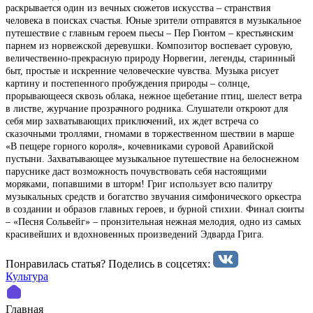
раскрывается один из вечных сюжетов искусства – странствия
человека в поисках счастья. Юные зрители отправятся в музыкальное
путешествие с главным героем пьесы – Пер Гюнтом – крестьянским
парнем из норвежской деревушки. Композитор воспевает суровую,
величественно-прекрасную природу Норвегии, легенды, старинный
быт, простые и искренние человеческие чувства. Музыка рисует
картину и постепенного пробуждения природы – солнце,
прорывающееся сквозь облака, нежное щебетание птиц, шелест ветра
в листве, журчание прозрачного родника. Слушатели откроют для
себя мир захватывающих приключений, их ждет встреча со
сказочными троллями, гномами в торжественном шествии в марше
«В пещере горного короля», кочевниками суровой Аравийской
пустыни. Захватывающее музыкальное путешествие на белоснежном
паруснике даст возможность почувствовать себя настоящими
моряками, попавшими в шторм! Григ использует всю палитру
музыкальных средств и богатство звучания симфонического оркестра
в создании и образов главных героев, и бурной стихии. Финал сюиты
– «Песня Сольвейг» – пронзительная нежная мелодия, одно из самых
красивейших и вдохновенных произведений Эдварда Грига.
Понравилась статья? Поделиcь в соцсетях:
Культура
Главная