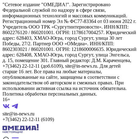
"Сетевое издание "ОМЕДИА!". Зарегистрировано
Федеральной службой по надзору в сфере связи,
информационных технологий и массовых коммуникаций.
Регистрационный номер Эл № ФС77-83364 от 03 июня 2022 г.
Учредитель ООО ТРК «Сургутинтерновости». ИНН/КПП:
8602276120 / 860201001. ОГРН: 1178617004257. Юридический
адрес: 628403, ХМАО-Югра, город Сургут, улица 30 лет
Победы, 27/2. Партнер ООО «ОМедиа». ИНН/КПП:
8602303021 / 860201001. ОГРН: 1218600006635. Юридический
адрес: 628408, ХМАО-Югра, город Сургут, улица Энгельса,
д. 15, помещение 301. Главный редактор: Д.М. Караченцева,
+7(3462) 22-12-11 (доб.6109), site@in-news.ru. Для детей
старше 16 лет. Все права на любые материалы,
опубликованные на сайте, защищены в соответствии с
законодательством об авторском и смежных правах. При
использовании активная ссылка на источник обязательна.
Политика обработки персональных данных.
16+
site@in-news.ru
+7(3462) 22-12-11 (6109)