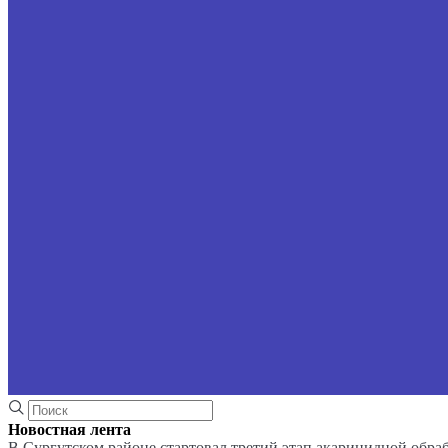
Новостная лента
В Сургутском районе стартовал третий этап акарицидной обра