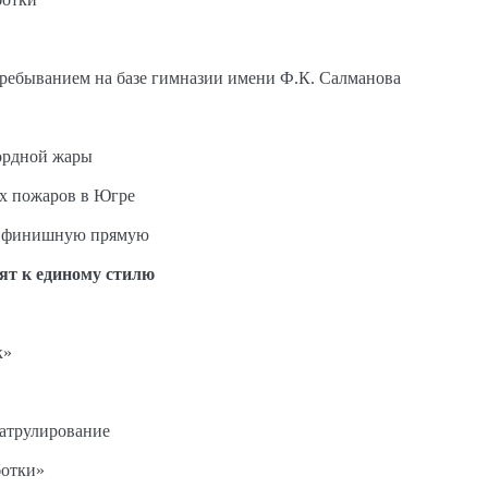
пребыванием на базе гимназии имени Ф.К. Салманова
ордной жары
ых пожаров в Югре
на финишную прямую
ят к единому стилю
к»
патрулирование
ботки»