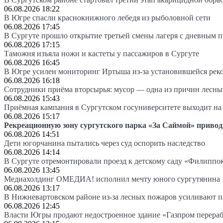
06.08.2026 18:22
В Югре спасли краснокнижного лебедя из рыболовной сети
06.08.2026 17:45
В Сургуте прошло открытие третьей смены лагеря с дневным 
06.08.2026 17:15
Таможня изъяла ножи и кастеты у пассажиров в Сургуте
06.08.2026 16:45
В Югре усилен мониторинг Иртыша из-за установившейся рек
06.08.2026 16:18
Сотрудники приёма вторсырья: мусор — одна из причин лесн
06.08.2026 15:43
Приёмная кампания в Сургутском госуниверситете выходит 
06.08.2026 15:17
Рекреационную зону сургутского парка «За Саймой» привод
06.08.2026 14:51
Дети югорчанина пытались через суд оспорить наследство
06.08.2026 14:14
В Сургуте отремонтировали проезд к детскому саду «Филиппо
06.08.2026 13:45
Медиахолдинг ОМЕДИА! исполнил мечту юного сургутянина
06.08.2026 13:17
В Нижневартовском районе из-за лесных пожаров усиливают 
06.08.2026 12:45
Власти Югры продают недостроенное здание «Газпром перера