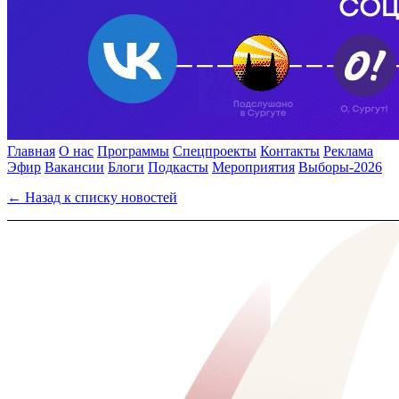
Главная
О нас
Программы
Спецпроекты
Контакты
Реклама
Эфир
Вакансии
Блоги
Подкасты
Мероприятия
Выборы-2026
← Назад к списку новостей