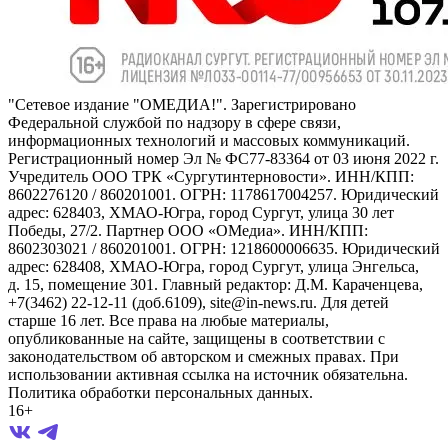
"Сетевое издание "ОМЕДИА!". Зарегистрировано
Федеральной службой по надзору в сфере связи,
информационных технологий и массовых коммуникаций.
Регистрационный номер Эл № ФС77-83364 от 03 июня 2022 г.
Учредитель ООО ТРК «Сургутинтерновости». ИНН/КПП:
8602276120 / 860201001. ОГРН: 1178617004257. Юридический
адрес: 628403, ХМАО-Югра, город Сургут, улица 30 лет
Победы, 27/2. Партнер ООО «ОМедиа». ИНН/КПП:
8602303021 / 860201001. ОГРН: 1218600006635. Юридический
адрес: 628408, ХМАО-Югра, город Сургут, улица Энгельса,
д. 15, помещение 301. Главный редактор: Д.М. Караченцева,
+7(3462) 22-12-11 (доб.6109), site@in-news.ru. Для детей
старше 16 лет. Все права на любые материалы,
опубликованные на сайте, защищены в соответствии с
законодательством об авторском и смежных правах. При
использовании активная ссылка на источник обязательна.
Политика обработки персональных данных.
16+