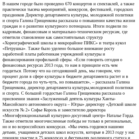
В нашем городе было проведено 670 концертов и спектаклей, а также
практически тысяча мероприятий, конкурсов, фестивалей, городских
праздников Директор департамента культуры, молодежной политики
и спорта Галина Грищенкова рассказала о повышении качества жизни
граждан и о развитии культурного потенциала. Итоги подвели по
кадровым, финансовым и материально-техническим ресурсам, где
отметили становление как самостоятельных структур
«Хореографической школы в микрорайоне ПИКС» и театра кукол
«Петрушка». Также было уделено большое внимание росту
заработной платы работникам учреждений культуры и
финансирования профильной сферы. «Если говорить сегодня о
финансовых ресурсах 2013 года, то нам в принципе есть чем
гордиться. Потому что на сегодняшний день, мы говорим, что
процент доли в сфере культуры в бюджете департамента растет и в
бюджете города по чуть-чуть, но повышается», – рассказала Галина
Грищенкова, директор департамента культуры,молодежной политики
и спорта. С большой гордостью Галина Грищенкова рассказала о
присвоении звания «Заслуженный деятель культуры Ханты-
Мансийского автономного округа – Югры» директору «Детской школе
искусств № 2» Софье Король и заместителю директора
«Многофункциональный культурно-досуговый центр» Наталье Горда.
Также отметили многочисленные победы не только в региональных,
но и во всероссийских конкурсах. «Мы очень гордимся нашими
детьми, учащимися детских школ искусств, которые в 2013 году у нас
приняли участие в 75 конкурсах и фестивалях различного статуса и