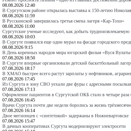
08.08.2026 12:40
В Сургутском районе открылась выставка к 150-летию Николая
08.08.2026 11:59
В Русскинской завершилась третья смена лагеря «Кар-Тохи»
08.08.2026 11:00
Сургутские ученые исследуют, как добыть трудноизвлекаемую
08.08.2026 10:03
В Сургуте появился еще один мурал на фасаде городского пре
08.08.2026 9:15
В День коренных народов мира югорский фильм «Вуся Вулаты»
07.08.2026 18:50
В Сургуте впервые организовали детский баскетбольный лагер
07.08.2026 18:17
В ХМАО быстрее всего растут зарплаты у нефтяников, аграрие
07.08.2026 17:45
Из Сургута в зону СВО уехали две фуры с адресными посылка
07.08.2026 17:13
Оформление пациентов в Сургутской ОКБ стало в четыре раза 
07.08.2026 16:45
Врачи Сургута почти две недели боролись за жизнь трёхмесяч
07.08.2026 16:14
Двое мегионцев с «синтетикой» задержаны в Нижневартовске
07.08.2026 15:47
В дачных кооперативах Сургута модернизируют электросети