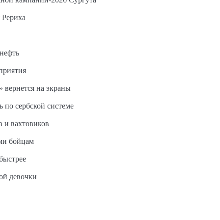
 Рериха
 нефть
дприятия
 вернется на экраны
ь по сербской системе
в и вахтовиков
ми бойцам
быстрее
ной девочки