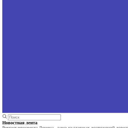
Новостная лента
Ремонт проспекта Ленина - одно из главных достижений доро