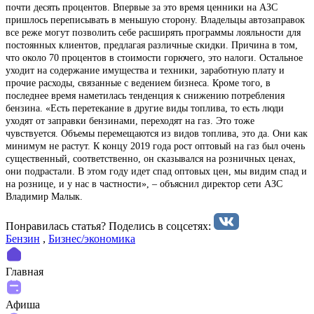
почти десять процентов. Впервые за это время ценники на АЗС
пришлось переписывать в меньшую сторону. Владельцы автозаправок
все реже могут позволить себе расширять программы лояльности для
постоянных клиентов, предлагая различные скидки. Причина в том,
что около 70 процентов в стоимости горючего, это налоги. Остальное
уходит на содержание имущества и техники, заработную плату и
прочие расходы, связанные с ведением бизнеса. Кроме того, в
последнее время наметилась тенденция к снижению потребления
бензина. «Есть перетекание в другие виды топлива, то есть люди
уходят от заправки бензинами, переходят на газ. Это тоже
чувствуется. Объемы перемещаются из видов топлива, это да. Они как
минимум не растут. К концу 2019 года рост оптовый на газ был очень
существенный, соответственно, он сказывался на розничных ценах,
они подрастали. В этом году идет спад оптовых цен, мы видим спад и
на рознице, и у нас в частности», – объяснил директор сети АЗС
Владимир Малык.
Понравилась статья? Поделиcь в соцсетях:
Бензин
,
Бизнес/экономика
Главная
Афиша