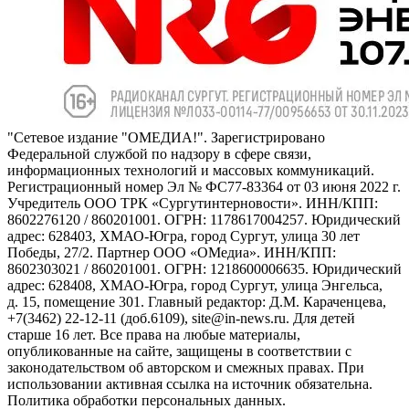
"Сетевое издание "ОМЕДИА!". Зарегистрировано
Федеральной службой по надзору в сфере связи,
информационных технологий и массовых коммуникаций.
Регистрационный номер Эл № ФС77-83364 от 03 июня 2022 г.
Учредитель ООО ТРК «Сургутинтерновости». ИНН/КПП:
8602276120 / 860201001. ОГРН: 1178617004257. Юридический
адрес: 628403, ХМАО-Югра, город Сургут, улица 30 лет
Победы, 27/2. Партнер ООО «ОМедиа». ИНН/КПП:
8602303021 / 860201001. ОГРН: 1218600006635. Юридический
адрес: 628408, ХМАО-Югра, город Сургут, улица Энгельса,
д. 15, помещение 301. Главный редактор: Д.М. Караченцева,
+7(3462) 22-12-11 (доб.6109), site@in-news.ru. Для детей
старше 16 лет. Все права на любые материалы,
опубликованные на сайте, защищены в соответствии с
законодательством об авторском и смежных правах. При
использовании активная ссылка на источник обязательна.
Политика обработки персональных данных.