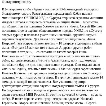
бильярдному спорту
В бильярдном клубе «Арена» состоялся 13-й командный турнир по
бильярдному спорту Разыгрывался переходящий Кубок памяти
милиционеров ОБППСМ УВД г. Сургута старшего сержанта милиции
Андрея Петрова и старшего сержанта милиции Ивана Шибельгута,
погибших при выполнении боевого задания в Чечне. Сергей Щеплов,
начальник отдела охраны общественного порядка УМВД по г.Сургуту
открыл турнир и пожелал участниками честной, дружной игры и
хороших результатов. Для мамы погибшего милиционера, Инны
Петровой, эта встреча знаменательна – 10 февраля годовщина гибели
сына. «Вот уже 13 лет как нет в живых Андрея и других ребят,
погибших в тот день, – со слезами на глазах говорит Инна
Николаевна. – Это соревнование проходит в честь памяти не только
ребят, которые воевали в Чечне и Афганистане, но и тех, которые
погибают в будние дни, защищая наших граждан. Они отдали свою
жизнь за Родину, память о них вечна». Главный судья соревнований –
Наталья Корнева, мастер спорта международного класса по бильярду,
пояснила участникам условия игры. В турнире принимали участие 14
команд, в каждой по два человека. Все участники турнира
действующие сотрудники служб и подразделений УМВД г. Сургута.
По отдельной сетке проходили соревнования в личном первенстве
среди ветеранов МВД России. Играли по круговой системе – до двух
побед. В итоге первое место среди ветеранов одержал Николай
Герасимов. Второе занял Евгений Хаймин, третье место – Сергей