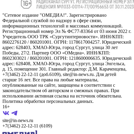
"Сетевое издание "ОМЕДИА!". Зарегистрировано
Федеральной службой по надзору в сфере связи,
информационных технологий и массовых коммуникаций.
Регистрационный номер Эл № ФС77-83364 от 03 июня 2022 г.
Учредитель ООО ТРК «Сургутинтерновости». ИНН/КПП:
8602276120 / 860201001. ОГРН: 1178617004257. Юридический
адрес: 628403, ХМАО-Югра, город Сургут, улица 30 лет
Победы, 27/2. Партнер ООО «ОМедиа». ИНН/КПП:
8602303021 / 860201001. ОГРН: 1218600006635. Юридический
адрес: 628408, ХМАО-Югра, город Сургут, улица Энгельса,
д. 15, помещение 301. Главный редактор: Д.М. Караченцева,
+7(3462) 22-12-11 (доб.6109), site@in-news.ru. Для детей
старше 16 лет. Все права на любые материалы,
опубликованные на сайте, защищены в соответствии с
законодательством об авторском и смежных правах. При
использовании активная ссылка на источник обязательна.
Политика обработки персональных данных.
16+
site@in-news.ru
+7(3462) 22-12-11 (6109)