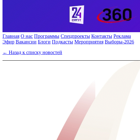
Главная
О нас
Программы
Спецпроекты
Контакты
Реклама
Эфир
Вакансии
Блоги
Подкасты
Мероприятия
Выборы-2026
← Назад к списку новостей